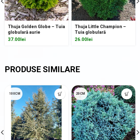
Thuja Golden Globe – Tuia
Thuja Little Champion –
globulară aurie
Tuia globulară
37.00
lei
26.00
lei
100CM
20CM