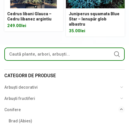
Cedrus libani Glauca –
Juniperus squamata Blue
Cedru libanez argintiu
Star – Ienupăr glob
albastru
249.00
lei
35.00
lei
CATEGORII DE PRODUSE
Arbuști decorativi
Arbuști fructiferi
Conifere
Brad (Abies)