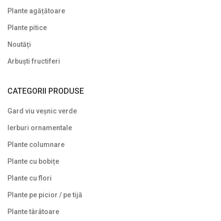
Plante agățătoare
Plante târâtoare
Plante pitice
Proven Winners
Noutăți
Reduceri
Arbuști fructiferi
Soiuri speciale/licențiate
CATEGORII PRODUSE
Uncategorized
Gard viu veșnic verde
Ierburi ornamentale
Plante columnare
Plante cu bobițe
Plante cu flori
Plante pe picior / pe tijă
Plante târâtoare