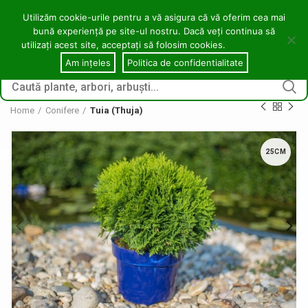
contact@copacei.ro
0746 772 559
Aleea Freziilor, Zalău
Utilizăm cookie-urile pentru a vă asigura că vă oferim cea mai
bună experiență pe site-ul nostru. Dacă veți continua să
0
utilizați acest site, acceptați să folosim cookies.
Cookie notice
CONECTARE / ÎNREGI
Am ințeles
Politica de confidentialitate
Home
Conifere
Tuia (Thuja)
25CM