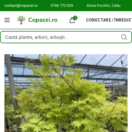
contact@copacei.ro
0746 772 559
Aleea Freziilor, Zalău
0
CONECTARE / ÎNREGI