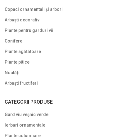
Copaci ornamentali și arbori
Arbuști decorativi
Plante pentru garduri vii
Conifere
Plante agățătoare
Plante pitice
Noutăți
Arbuști fructiferi
CATEGORII PRODUSE
Gard viu veșnic verde
Ierburi ornamentale
Plante columnare