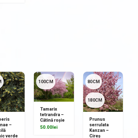
M
100CM
80CM
180CM
Tamarix
tetrandra –
beris
Prunus
Cătină roșie
anae –
serrulata
50.00
lei
ilă
Kanzan –
ic verde
Cireș