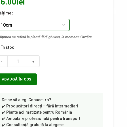
6.00
lei
ălțime
În stoc
ntitate
ADAUGĂ ÎN COȘ