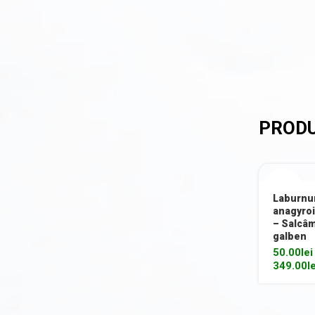
Spiraea (Cununiță)
Symphoricarpos
Syringa (Liliac)
Tamarix
Trandafir (Rosa)
Viburnum (Călin)
Weigela
50CM
Laburn
anagyro
Yucca
– Salcâ
200CM
galben
Arbuști fructiferi
50.00
lei
349.00
l
Conifere
Copaci ornamentali și arbori