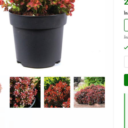
2
În
Ca