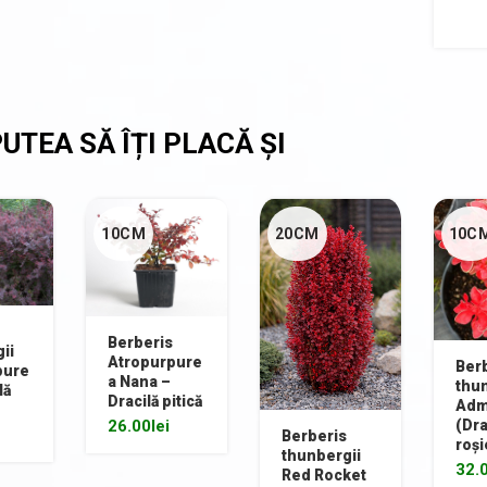
10CM
20CM
10C
Berberis
ii
Atropurpure
Ber
pure
a Nana –
thun
lă
Dracilă pitică
Adm
(Dra
26.00
lei
Berberis
roși
thunbergii
32.
Red Rocket