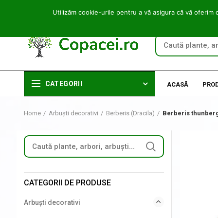
Utilizăm cookie-urile pentru a vă asigura că vă oferim 
CATEGORII
ACASĂ
PRO
Home
Arbuști decorativi
Berberis (Dracila)
Berberis thunberg
CATEGORII DE PRODUSE
Arbuști decorativi