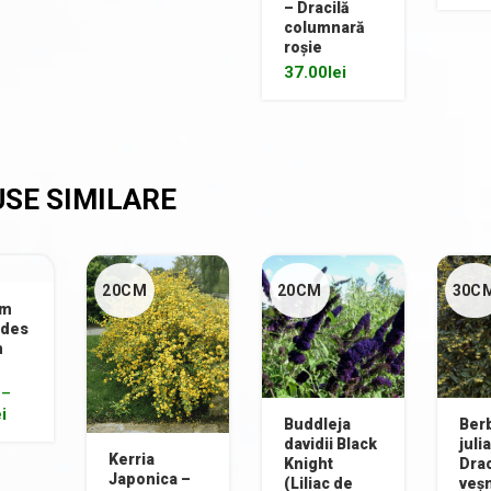
– Dracilă
columnară
roșie
37.00
lei
20CM
20CM
30C
um
ides
m
–
ei
Buddleja
Ber
davidii Black
juli
Kerria
Knight
Drac
Japonica –
(Liliac de
veșn