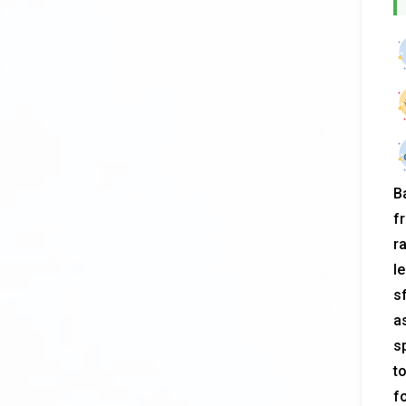
B
f
ra
le
sf
a
s
t
fo