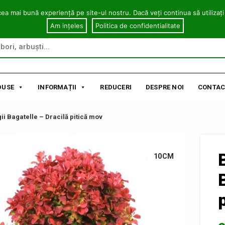
cea mai bună experiență pe site-ul nostru. Dacă veți continua să utilizați
Am ințeles
Politica de confidentialitate
DUSE
INFORMAȚII
REDUCERI
DESPRE NOI
CONTAC
ii Bagatelle – Dracilă pitică mov
10CM