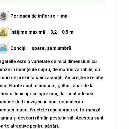
Perioada de înflorire – mai
Înălțime maximă – 0,2 – 0,5 m
Condiții – soare, semiumbră
agatelle este o varietate de mici dimensiuni cu
runze în nuanțe de cupru, de mărimi variabile, cu
muri ce prezintă spini ascuțiți. Au creștere relativ
ntă. Florile sunt minuscule, gălbui, apar de la
ârșitul lunii aprilie spre mai, dar sunt adesea
scunse de frunziș și nu sunt considerate
pectaculoase. Fructele roșu aprins se formează
oamna și deseori rămân peste iarnă. Acestea sunt
arte atractive pentru păsări.