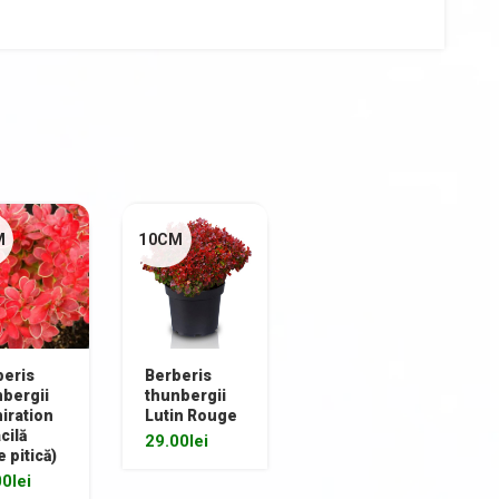
M
10CM
beris
Berberis
bergii
thunbergii
iration
Lutin Rouge
cilă
29.00
lei
e pitică)
00
lei