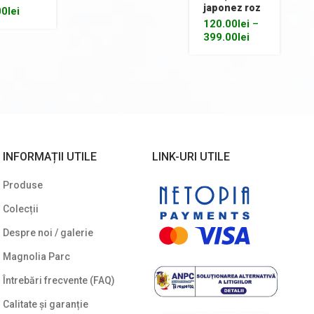
japonez roz
00
lei
120.00
lei
–
399.00
lei
INFORMAȚII UTILE
LINK-URI UTILE
Produse
Colecții
Despre noi / galerie
Magnolia Parc
Întrebări frecvente (FAQ)
Calitate și garanție