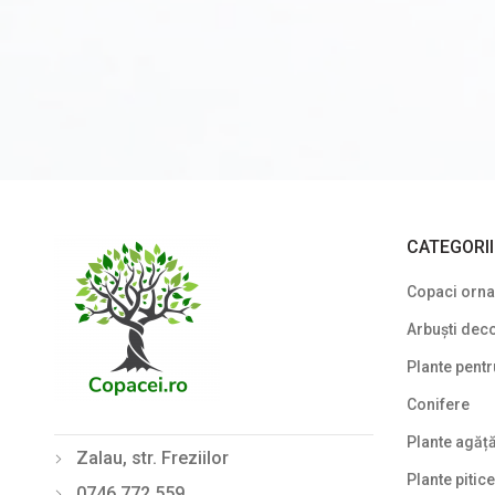
Din nou pe stoc
Gard viu veșnic verde
Ghivece de piatra
Ierburi ornamentale
Izvoare de grădină
Lavoare
CATEGORI
Mobilier de grădină
Copaci ornam
Noutăți
Arbuști deco
Plante agățătoare
Plante pentr
Plante columnare
Conifere
Plante cu bobițe
Plante agăț
Zalau, str. Freziilor
Plante pitice
Plante cu flori
0746 772 559