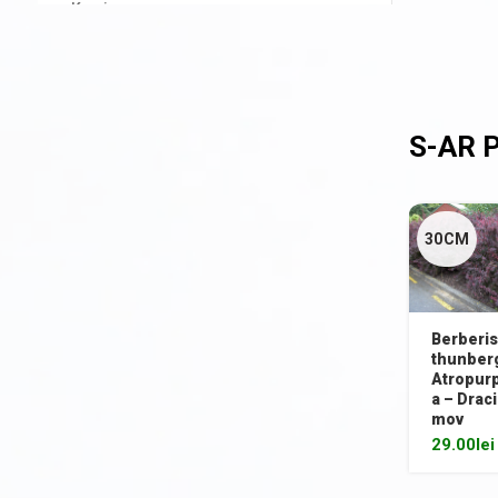
Kerria
Laur englezesc (Prunus)
Lemn câinesc (Ligustrum)
Liliac de vară (Buddleja davidii)
Mahonia
Philadelphus (Lămâiță)
30CM
Photinia
Physocarpus
Berberis
Pyracantha
thunberg
Atropur
a – Draci
Rhododendron - Azalee
mov
Sălcioară (Elaeagnus)
29.00
lei
Soc (Sambucus)