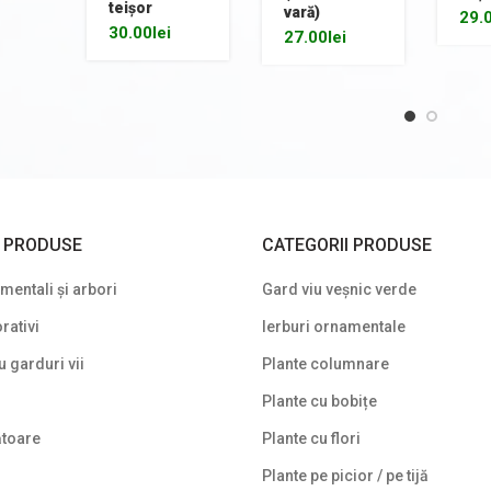
teișor
vară)
29.
30.00
lei
27.00
lei
I PRODUSE
CATEGORII PRODUSE
entali și arbori
Gard viu veșnic verde
rativi
Ierburi ornamentale
u garduri vii
Plante columnare
Plante cu bobițe
ătoare
Plante cu flori
Plante pe picior / pe tijă