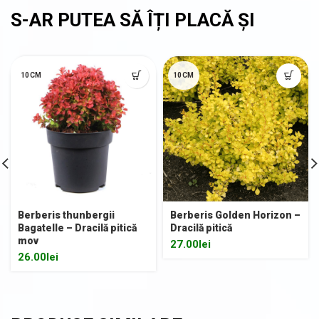
10CM
10CM
Berberis thunbergii
Berberis Golden Horizon –
Bagatelle – Dracilă pitică
Dracilă pitică
mov
27.00
lei
26.00
lei