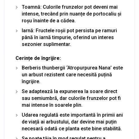
Toamnă: Culorile frunzelor pot deveni mai
intense, trecând prin nuanțe de portocaliu și
roșu înainte de a cădea.
Iarnă: Fructele roșii pot persista pe ramuri
până în iarnă timpurie, oferind un interes
sezonier suplimentar.
Cerințe de îngrijire:
Berberis thunbergii ‘Atropurpurea Nana’ este
un arbust rezistent care necesită puțină
îngrijire.
Se adaptează la expunerea la soare direct
sau semiumbră, dar culorile frunzelor pot fi
mai intense în soarele plin.
Udarea regulată este importantă în primii ani
de viață ai arbustului, dar devine mai puțin
necesară odată ce planta este bine stabilită.
Se poate tăia în mod regulat pentru a