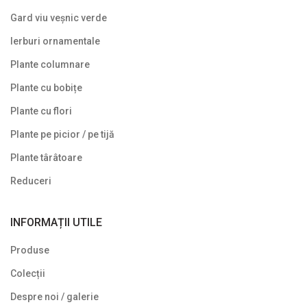
Gard viu veșnic verde
Arbuști fructiferi
Ierburi ornamentale
Conifere
Plante columnare
Copaci ornamentali și arbori
Plante cu bobițe
Din nou pe stoc
Plante cu flori
Gard viu veșnic verde
Plante pe picior / pe tijă
Ghivece de piatra
Plante târâtoare
Ierburi ornamentale
Reduceri
Izvoare de grădină
INFORMAȚII UTILE
Lavoare
Produse
Mobilier de grădină
Colecții
Noutăți
Despre noi / galerie