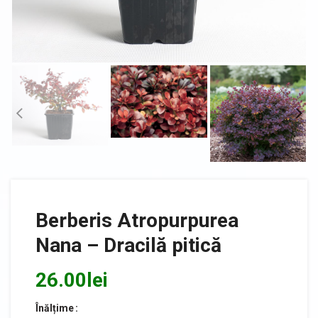
Berberis Atropurpurea
Nana – Dracilă pitică
26.00
lei
Înălțime