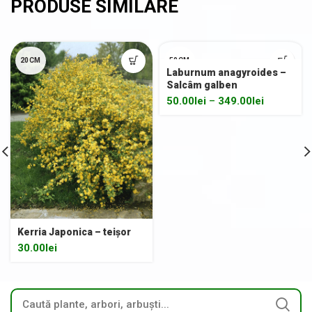
20CM
50CM
Laburnum anagyroides –
Salcâm galben
200CM
50.00
lei
–
349.00
lei
Kerria Japonica – teișor
30.00
lei