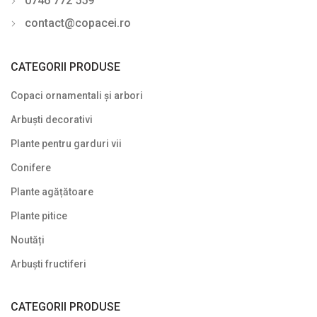
0746 772 559
Pyracantha
contact@copacei.ro
Rhododendron - Azalee
Sălcioară (Elaeagnus)
CATEGORII PRODUSE
Soc (Sambucus)
Copaci ornamentali și arbori
Spiraea (Cununiță)
Arbuști decorativi
Plante pentru garduri vii
Symphoricarpos
Conifere
Syringa (Liliac)
Plante agățătoare
Tamarix
Plante pitice
Trandafir (Rosa)
Noutăți
Viburnum (Călin)
Arbuști fructiferi
Weigela
CATEGORII PRODUSE
Yucca