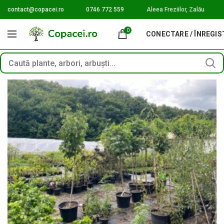
contact@copacei.ro
0746 772 559
Aleea Freziilor, Zalău
0
CONECTARE / ÎNREGI