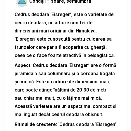
Condiții – soare, semiumbră
Cedrus deodara ‘Eisregen’, este o varietate de
cedru deodara, un arbore conifer de
dimensiuni mari originar din Himalaya.
‘Eisregen’ este cunoscută pentru culoarea sa
frunzelor care par a fi acoperite cu gheață,
ceea ce o face foarte atractivă în peisagistică.
Aspect:
Cedrus deodara ‘Eisregen’ are o formă
piramidală sau columnară și o coroană bogată
și conică. Este un arbore de dimensiuni mari,
care poate atinge înălțimi de 20-30 de metri
sau chiar mai mult, cu o lățime mai mică.
Această varietate are un aspect mai compact și
mai îngust decât cedrul deodara obișnuit.
Ritmul de creștere:
‘Cedrus deodara ‘Eisregen’