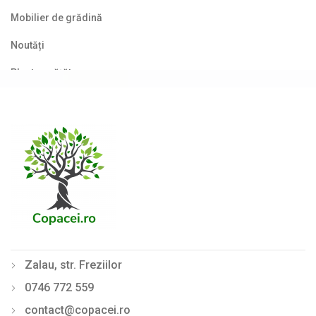
Mobilier de grădină
Noutăți
Plante agățătoare
Plante columnare
Plante cu bobițe
Plante cu flori
Plante cu frunze albastre/ argintii
Plante cu frunze galbene/ portocalii
Plante cu frunze în două culori
Zalau, str. Freziilor
Plante cu frunze roșii
0746 772 559
Plante cu frunze verzi
contact@copacei.ro