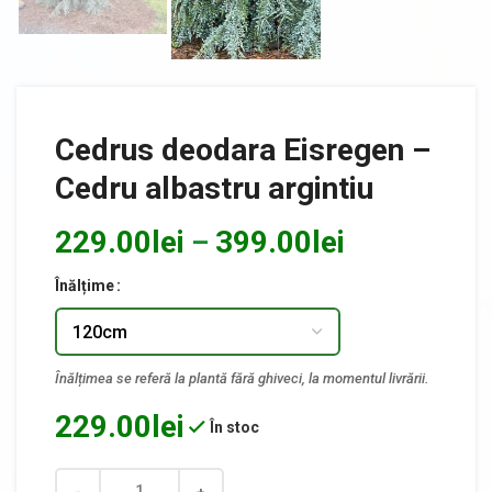
Cedrus deodara Eisregen –
Cedru albastru argintiu
229.00
lei
399.00
lei
–
Înălțime
229.00
lei
În stoc