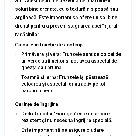
Sol:
Acest cedru se dezvoltă cel mai bine în
soluri bine drenate, cu o textură nisipoasă sau
argiloasă. Este important să ofere un sol bine
drenat pentru a preveni stagnarea apei în jurul
rădăcinilor.
Culoare în funcție de anotimp:
Primăvară și vară: Frunzele sunt de obicei de
un verde strălucitor și pot avea aspectul de
gheață sau brumă.
Toamnă și iarnă: Frunzele își păstrează
culoarea și aspectul lor atractiv pe tot
parcursul iernii.
Cerințe de îngrijire:
Cedrul deodar ‘Eisregen’ este un arbore
rezistent și nu necesită îngrijire specială.
Este important să se asigure o udare