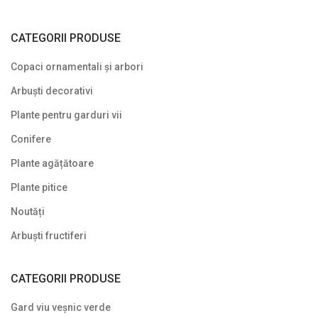
Plante cu frunze vișinii/bordo
Plante pe picior / pe tijă
CATEGORII PRODUSE
Plante pentru garduri vii
Copaci ornamentali și arbori
Plante pentru stâncării
Arbuști decorativi
Plante pitice
Plante pentru garduri vii
Conifere
Plante pletoase, pendulare
Plante agățătoare
Plante târâtoare
Plante pitice
Proven Winners
Noutăți
Reduceri
Arbuști fructiferi
Soiuri speciale/licențiate
CATEGORII PRODUSE
Uncategorized
Gard viu veșnic verde