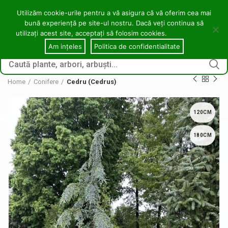
contact@copacei.ro
0746 772 559
Aleea Freziilor, Zalău
Utilizăm cookie-urile pentru a vă asigura că vă oferim cea mai
bună experiență pe site-ul nostru. Dacă veți continua să
0
utilizați acest site, acceptați să folosim cookies.
Cookie notice
CONECTARE / ÎNREGI
Am ințeles
Politica de confidentialitate
Home
Conifere
Cedru (Cedrus)
120CM
180CM