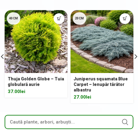
40CM
20CM
Thuja Golden Globe – Tuia
Juniperus squamata Blue
globulară aurie
Carpet – Ienupăr târâtor
albastru
37.00
lei
27.00
lei