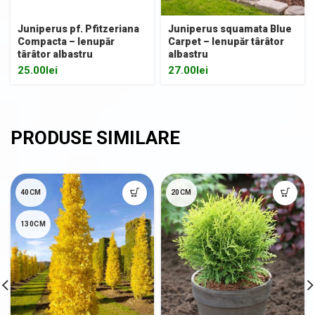
Juniperus pf. Pfitzeriana
Juniperus squamata Blue
Compacta – Ienupăr
Carpet – Ienupăr târâtor
târâtor albastru
albastru
25.00
lei
27.00
lei
40CM
20CM
130CM