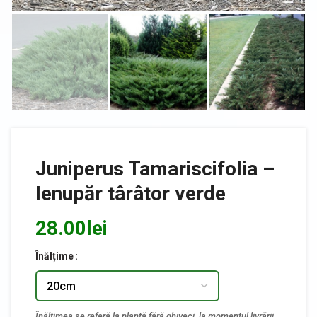
Juniperus Tamariscifolia –
Ienupăr târâtor verde
28.00
lei
Înălțime