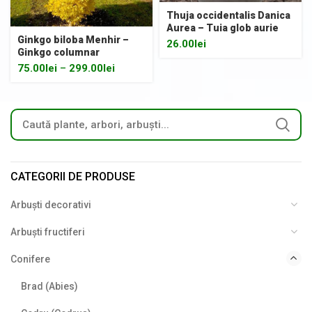
Thuja occidentalis Danica
Aurea – Tuia glob aurie
Ginkgo biloba Menhir –
26.00
lei
Ginkgo columnar
75.00
lei
–
299.00
lei
CATEGORII DE PRODUSE
Arbuști decorativi
Arbuști fructiferi
Conifere
Brad (Abies)