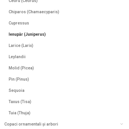
Cedru (Cedrus)
Chiparos (Chamaecyparis)
Cupressus
Ienupăr (Juniperus)
Larice (Larix)
Leylandii
Molid (Picea)
Pin (Pinus)
Sequoia
Taxus (Tisa)
Tuia (Thuja)
Copaci ornamentali și arbori