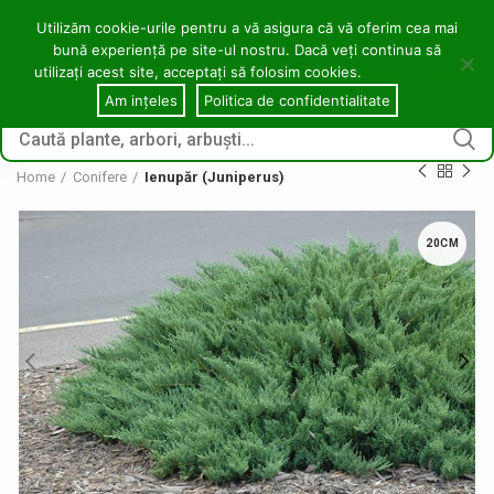
contact@copacei.ro
0746 772 559
Aleea Freziilor, Zalău
Utilizăm cookie-urile pentru a vă asigura că vă oferim cea mai
bună experiență pe site-ul nostru. Dacă veți continua să
0
utilizați acest site, acceptați să folosim cookies.
Cookie notice
CONECTARE / ÎNREGI
Am ințeles
Politica de confidentialitate
Home
Conifere
Ienupăr (Juniperus)
20CM