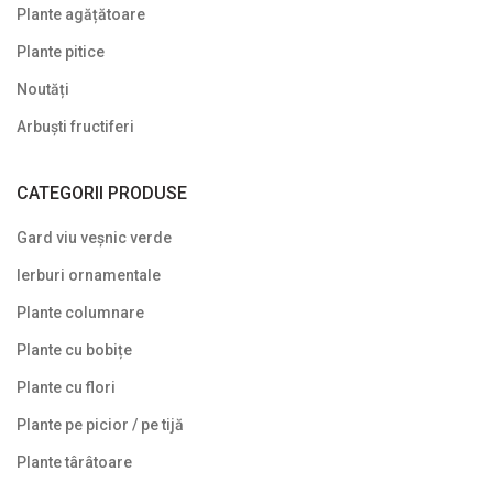
Plante agățătoare
Plante târâtoare
Plante pitice
Proven Winners
Noutăți
Reduceri
Arbuști fructiferi
Soiuri speciale/licențiate
CATEGORII PRODUSE
Uncategorized
Gard viu veșnic verde
Ierburi ornamentale
Plante columnare
Plante cu bobițe
Plante cu flori
Plante pe picior / pe tijă
Plante târâtoare