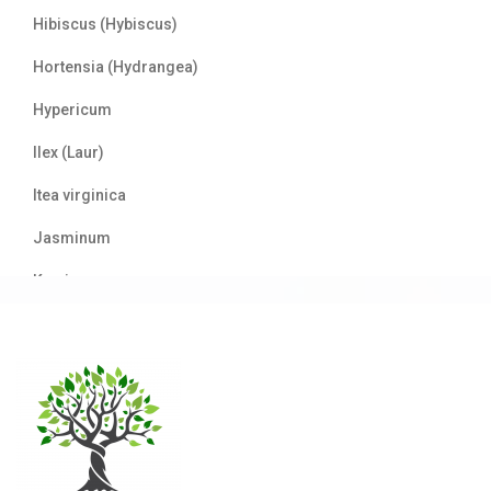
Hibiscus (Hybiscus)
Hortensia (Hydrangea)
Hypericum
Ilex (Laur)
Itea virginica
Jasminum
Kerria
Laur englezesc (Prunus)
Lemn câinesc (Ligustrum)
Liliac de vară (Buddleja davidii)
Mahonia