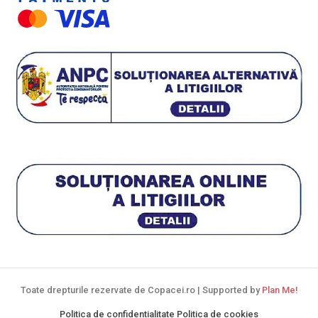
Plante cu frunze vișinii/bordo
Plante pe picior / pe tijă
Plante pentru garduri vii
Plante pentru stâncării
Plante pitice
Plante pletoase, pendulare
Plante târâtoare
Proven Winners
Reduceri
Soiuri speciale/licențiate
Toate drepturile rezervate de Copacei.ro | Supported by
Plan Me!
Uncategorized
Politica de confidentialitate
Politica de cookies