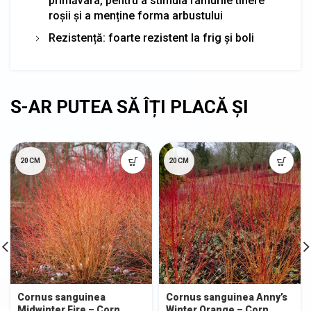
primăvara, pentru a stimula ramurile tinere
roșii și a menține forma arbustului
Rezistență: foarte rezistent la frig și boli
20CM
20CM
Cornus sanguinea
Cornus sanguinea Anny’s
Midwinter Fire – Corn
Winter Orange – Corn