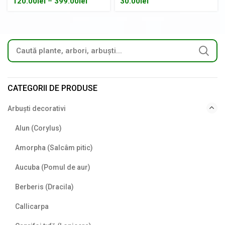
120.00
lei
–
399.00
lei
30.00
lei
CATEGORII DE PRODUSE
Arbuști decorativi
Alun (Corylus)
Amorpha (Salcâm pitic)
Aucuba (Pomul de aur)
Berberis (Dracila)
Callicarpa