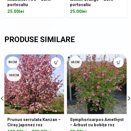
portocaliu
portocaliu
25.00
lei
25.00
lei
80CM
60CM
180CM
Prunus serrulata Kanzan –
Symphoricarpos Amethyst
Cireș japonez roz
– Arbust cu bobițe roz