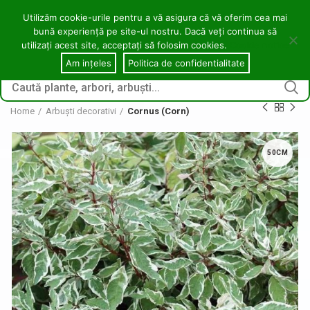
contact@copacei.ro
0746 772 559
Aleea Freziilor, Zalău
Utilizăm cookie-urile pentru a vă asigura că vă oferim cea mai
bună experiență pe site-ul nostru. Dacă veți continua să
0
utilizați acest site, acceptați să folosim cookies.
Cookie notice
CONECTARE / ÎNREGI
Am ințeles
Politica de confidentialitate
Home
Arbuști decorativi
Cornus (Corn)
50CM