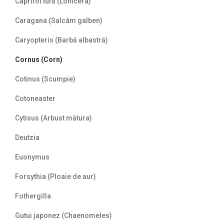
Caprifoi tufă (Lonicera)
Caragana (Salcâm galben)
Caryopteris (Barbă albastră)
Cornus (Corn)
Cotinus (Scumpie)
Cotoneaster
Cytisus (Arbust mătura)
Deutzia
Euonymus
Forsythia (Ploaie de aur)
Fothergilla
Gutui japonez (Chaenomeles)