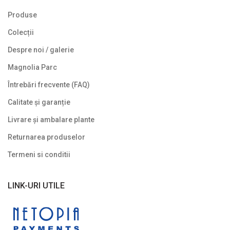
Lavoare
Produse
Mobilier de grădină
Colecții
Noutăți
Despre noi / galerie
Plante agățătoare
Magnolia Parc
Plante columnare
Întrebări frecvente (FAQ)
Plante cu bobițe
Calitate și garanție
Livrare și ambalare plante
Plante cu flori
Returnarea produselor
Plante cu frunze albastre/ argintii
Termeni si conditii
Plante cu frunze galbene/ portocalii
Plante cu frunze în două culori
LINK-URI UTILE
Plante cu frunze roșii
Plante cu frunze verzi