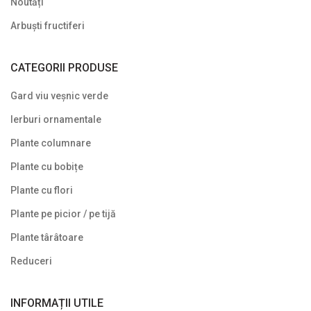
Noutăți
Viburnum (Călin)
Arbuști fructiferi
Weigela
CATEGORII PRODUSE
Yucca
Gard viu veșnic verde
Arbuști fructiferi
Ierburi ornamentale
Conifere
Plante columnare
Copaci ornamentali și arbori
Plante cu bobițe
Din nou pe stoc
Plante cu flori
Gard viu veșnic verde
Plante pe picior / pe tijă
Ghivece de piatra
Plante târâtoare
Ierburi ornamentale
Reduceri
Izvoare de grădină
INFORMAȚII UTILE