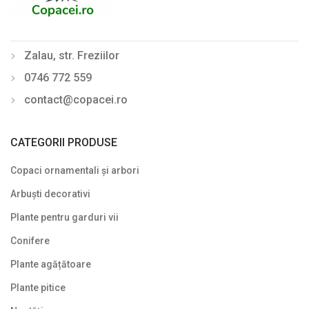
Philadelphus (Lămâiță)
Photinia
Zalau, str. Freziilor
Physocarpus
0746 772 559
Pyracantha
contact@copacei.ro
Rhododendron - Azalee
Sălcioară (Elaeagnus)
CATEGORII PRODUSE
Soc (Sambucus)
Copaci ornamentali și arbori
Spiraea (Cununiță)
Arbuști decorativi
Plante pentru garduri vii
Symphoricarpos
Conifere
Syringa (Liliac)
Plante agățătoare
Tamarix
Plante pitice
Trandafir (Rosa)