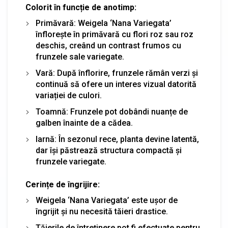
Colorit în funcție de anotimp:
Primăvară: Weigela ‘Nana Variegata’
înflorește în primăvară cu flori roz sau roz
deschis, creând un contrast frumos cu
frunzele sale variegate.
Vară: După înflorire, frunzele rămân verzi și
continuă să ofere un interes vizual datorită
variației de culori.
Toamnă: Frunzele pot dobândi nuanțe de
galben înainte de a cădea.
Iarnă: În sezonul rece, planta devine latentă,
dar își păstrează structura compactă și
frunzele variegate.
Cerințe de îngrijire:
Weigela ‘Nana Variegata’ este ușor de
îngrijit și nu necesită tăieri drastice.
Tăierile de întreținere pot fi efectuate pentru