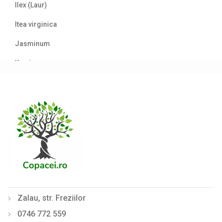
Ilex (Laur)
Itea virginica
Jasminum
Kerria
Laur englezesc (Prunus)
Lemn câinesc (Ligustrum)
Liliac de vară (Buddleja davidii)
Mahonia
Philadelphus (Lămâiță)
Photinia
Zalau, str. Freziilor
Physocarpus
0746 772 559
Pyracantha