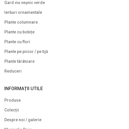
Gard viu veșnic verde
Arbuști fructiferi
Ierburi ornamentale
Conifere
Plante columnare
Copaci ornamentali și arbori
Plante cu bobițe
Din nou pe stoc
Plante cu flori
Gard viu veșnic verde
Plante pe picior / pe tijă
Ghivece de piatra
Plante târâtoare
Ierburi ornamentale
Reduceri
Izvoare de grădină
INFORMAȚII UTILE
Lavoare
Produse
Mobilier de grădină
Colecții
Noutăți
Despre noi / galerie
Plante agățătoare