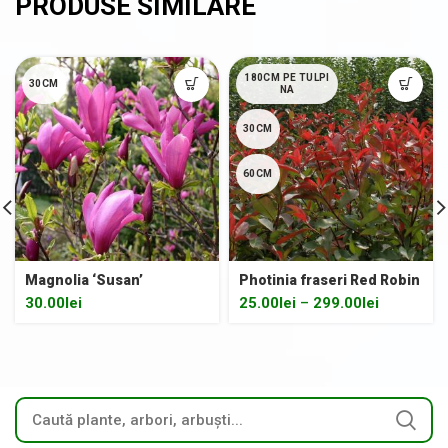
180CM PE TULPI
30CM
NA
30CM
60CM
Magnolia ‘Susan’
Photinia fraseri Red Robin
30.00
lei
25.00
lei
–
299.00
lei