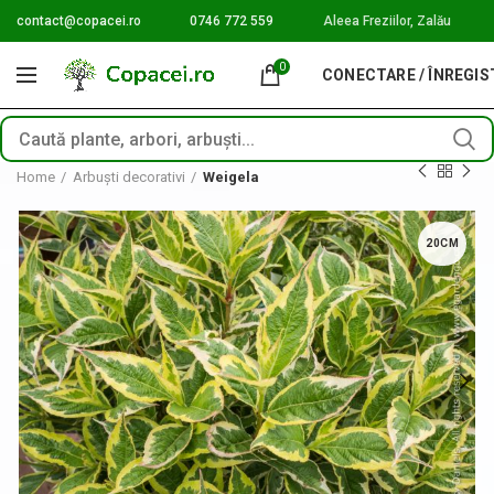
contact@copacei.ro
0746 772 559
Aleea Freziilor, Zalău
0
CONECTARE / ÎNREGI
Home
Arbuști decorativi
Weigela
20CM