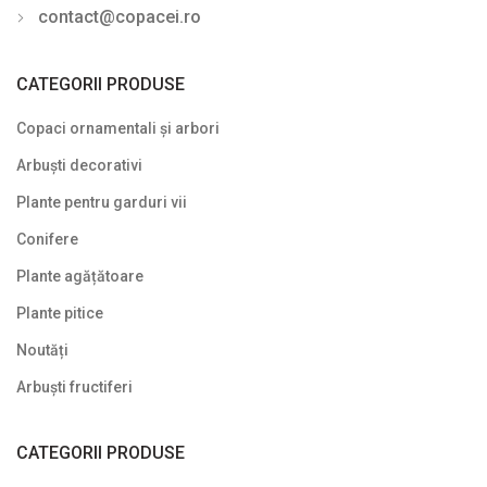
contact@copacei.ro
Rhododendron - Azalee
Sălcioară (Elaeagnus)
CATEGORII PRODUSE
Soc (Sambucus)
Copaci ornamentali și arbori
Spiraea (Cununiță)
Arbuști decorativi
Plante pentru garduri vii
Symphoricarpos
Conifere
Syringa (Liliac)
Plante agățătoare
Tamarix
Plante pitice
Trandafir (Rosa)
Noutăți
Viburnum (Călin)
Arbuști fructiferi
Weigela
CATEGORII PRODUSE
Yucca