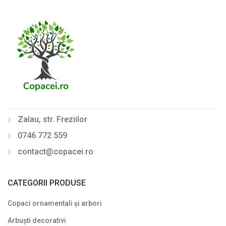
Laur englezesc (Prunus)
Lemn câinesc (Ligustrum)
Liliac de vară (Buddleja davidii)
Mahonia
Philadelphus (Lămâiță)
Photinia
Zalau, str. Freziilor
Physocarpus
0746 772 559
Pyracantha
contact@copacei.ro
Rhododendron - Azalee
Sălcioară (Elaeagnus)
CATEGORII PRODUSE
Soc (Sambucus)
Copaci ornamentali și arbori
Spiraea (Cununiță)
Arbuști decorativi