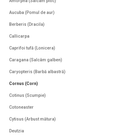
Amorpha (Salcâm pitic)
Aucuba (Pomul de aur)
Berberis (Dracila)
Callicarpa
Caprifoi tufă (Lonicera)
Caragana (Salcâm galben)
Caryopteris (Barbă albastră)
Cornus (Corn)
Cotinus (Scumpie)
Cotoneaster
Cytisus (Arbust mătura)
Deutzia