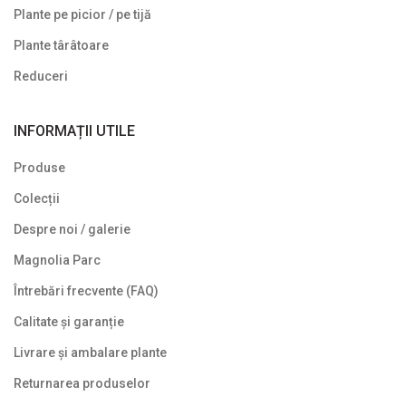
Gard viu veșnic verde
Plante pe picior / pe tijă
Ghivece de piatra
Plante târâtoare
Ierburi ornamentale
Reduceri
Izvoare de grădină
INFORMAȚII UTILE
Lavoare
Produse
Mobilier de grădină
Colecții
Noutăți
Despre noi / galerie
Plante agățătoare
Magnolia Parc
Plante columnare
Întrebări frecvente (FAQ)
Plante cu bobițe
Calitate și garanție
Livrare și ambalare plante
Plante cu flori
Returnarea produselor
Plante cu frunze albastre/ argintii