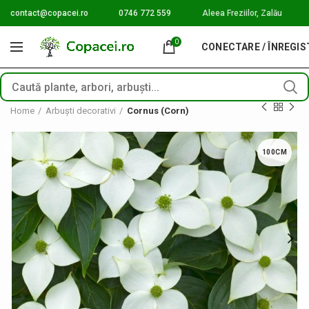
contact@copacei.ro
0746 772 559
Aleea Freziilor, Zalău
0
CONECTARE / ÎNREGI
Home
Arbuști decorativi
Cornus (Corn)
100CM