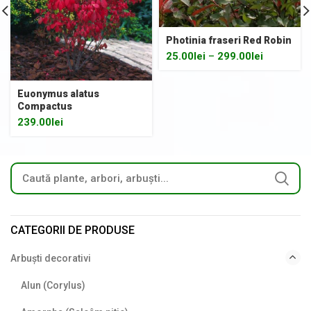
Photinia fraseri Red Robin
25.00
lei
–
299.00
lei
Euonymus alatus
Compactus
239.00
lei
CATEGORII DE PRODUSE
Arbuști decorativi
Alun (Corylus)