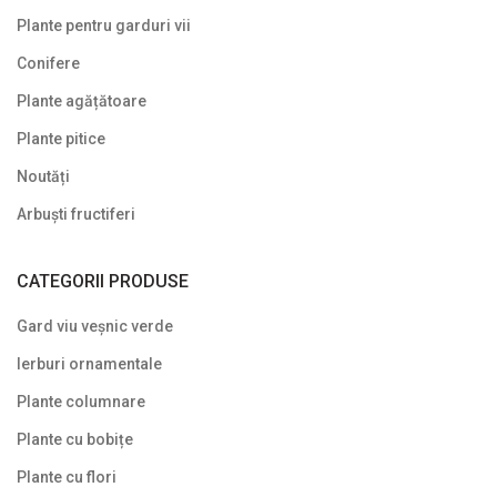
Plante pentru garduri vii
Symphoricarpos
Conifere
Syringa (Liliac)
Plante agățătoare
Tamarix
Plante pitice
Trandafir (Rosa)
Noutăți
Viburnum (Călin)
Arbuști fructiferi
Weigela
CATEGORII PRODUSE
Yucca
Gard viu veșnic verde
Arbuști fructiferi
Ierburi ornamentale
Conifere
Plante columnare
Copaci ornamentali și arbori
Plante cu bobițe
Din nou pe stoc
Plante cu flori