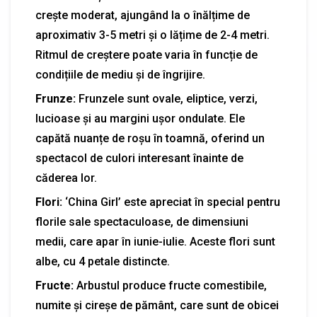
crește moderat, ajungând la o înălțime de
aproximativ 3-5 metri și o lățime de 2-4 metri.
Ritmul de creștere poate varia în funcție de
condițiile de mediu și de îngrijire.
Frunze:
Frunzele sunt ovale, eliptice, verzi,
lucioase și au margini ușor ondulate. Ele
capătă nuanțe de roșu în toamnă, oferind un
spectacol de culori interesant înainte de
căderea lor.
Flori:
‘China Girl’ este apreciat în special pentru
florile sale spectaculoase, de dimensiuni
medii, care apar în iunie-iulie. Aceste flori sunt
albe, cu 4 petale distincte.
Fructe:
Arbustul produce fructe comestibile,
numite și cireșe de pământ, care sunt de obicei