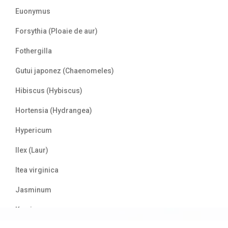
Euonymus
Forsythia (Ploaie de aur)
Fothergilla
Gutui japonez (Chaenomeles)
Hibiscus (Hybiscus)
Hortensia (Hydrangea)
Hypericum
Ilex (Laur)
Itea virginica
Jasminum
Kerria