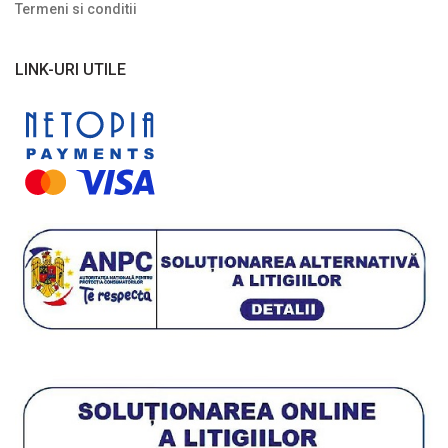
Termeni si conditii
Plante cu frunze galbene/ portocalii
Plante cu frunze în două culori
LINK-URI UTILE
Plante cu frunze roșii
Plante cu frunze verzi
Plante cu frunze vișinii/bordo
Plante pe picior / pe tijă
Plante pentru garduri vii
Plante pentru stâncării
Plante pitice
Plante pletoase, pendulare
Plante târâtoare