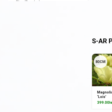
Plop (Populus)
Prun/Cireș japonez (Prunus)
Salcâm (Robinia)
Salcie (Salix)
Stejar (Quercus)
Tei (Tilia)
Ulm (Ulmus)
80CM
Din nou pe stoc
Gard viu veșnic verde
Ghivece de piatra
Magnoli
‘Lois’
Ierburi ornamentale
399.00
l
Izvoare de grădină