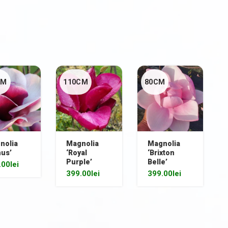
CM
110CM
80CM
nolia
Magnolia
Magnolia
nus’
‘Royal
‘Brixton
Purple’
Belle’
.00
lei
399.00
lei
399.00
lei