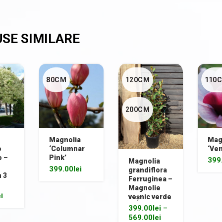
80CM
120CM
110
200CM
Magnolia
Mag
o
‘Columnar
‘Ve
o –
Pink’
399
Magnolia
399.00
lei
grandiflora
n 3
Ferruginea –
Magnolie
ei
veșnic verde
399.00
lei
–
569.00
lei