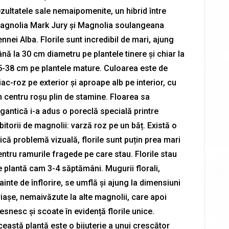
ezultatele sale nemaipomenite, un hibrid între
agnolia Mark Jury și Magnolia soulangeana
nnei Alba. Florile sunt incredibil de mari, ajung
nă la 30 cm diametru pe plantele tinere și chiar la
5-38 cm pe plantele mature. Culoarea este de
liac-roz pe exterior și aproape alb pe interior, cu
n centru roșu plin de stamine. Floarea sa
gantică i-a adus o poreclă specială printre
bitorii de magnolii: varză roz pe un băț. Există o
că problemă vizuală, florile sunt puțin prea mari
ntru ramurile fragede pe care stau. Florile stau
e plantă cam 3-4 săptămâni. Mugurii florali,
ainte de înflorire, se umflă și ajung la dimensiuni
riașe, nemaivăzute la alte magnolii, care apoi
esnesc și scoate în evidență florile unice.
eastă plantă este o bijuterie a unui crescător