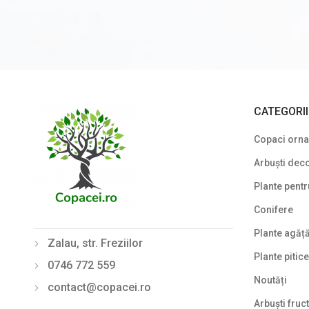
Plante cu frunze verzi
Plante cu frunze vișinii/bordo
Plante pe picior / pe tijă
Plante pentru garduri vii
CATEGORI
Plante pentru stâncării
Copaci ornam
Plante pitice
Arbuști deco
Plante pletoase, pendulare
Plante pentr
Plante târâtoare
Conifere
Proven Winners
Plante agăț
Zalau, str. Freziilor
Reduceri
Plante pitice
0746 772 559
Soiuri speciale/licențiate
Noutăți
contact@copacei.ro
Uncategorized
Arbuști fruct