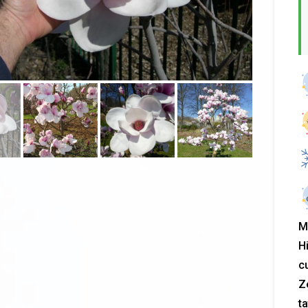
M
H
c
Z
ta