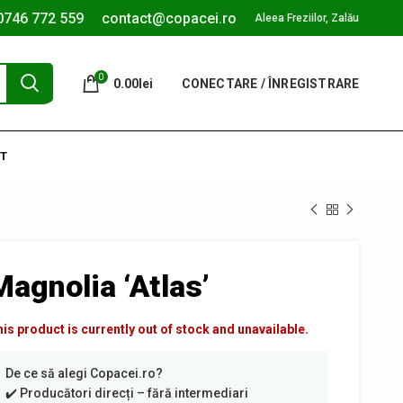
0746 772 559
contact@copacei.ro
Aleea Freziilor, Zalău
0
0.00
lei
CONECTARE / ÎNREGISTRARE
T
Magnolia ‘Atlas’
is product is currently out of stock and unavailable.