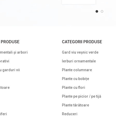
I PRODUSE
CATEGORII PRODUSE
entali și arbori
Gard viu veșnic verde
rativi
Ierburi ornamentale
u garduri vii
Plante columnare
Plante cu bobițe
ătoare
Plante cu flori
Plante pe picior / pe tijă
Plante târâtoare
iferi
Reduceri