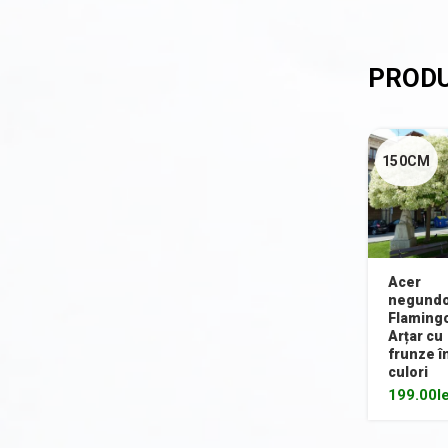
Lavoare
Mobilier de grădină
Noutăți
Plante agățătoare
150CM
Plante columnare
Plante cu bobițe
Plante cu flori
Acer
negund
Plante cu frunze albastre/ argintii
Flaming
Arțar cu
Plante cu frunze galbene/ portocalii
frunze î
culori
Plante cu frunze în două culori
199.00
l
Plante cu frunze roșii