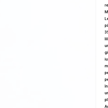
r
M
Le
pâ
3
li
u
gi
iu
mi
pe
p
în
u
pl
Ac