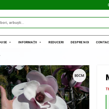
DUSE
INFORMAȚII
REDUCERI
DESPRE NOI
CONTAC
’
80CM
Th