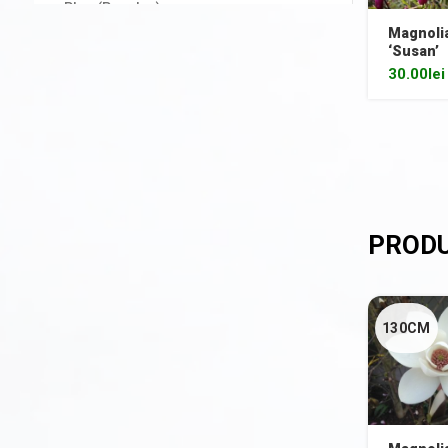
Plop (Populus)
Magnoli
Prun/Cireș japonez (Prunus)
‘Susan’
30.00
lei
Salcâm (Robinia)
Salcie (Salix)
Stejar (Quercus)
Tei (Tilia)
Ulm (Ulmus)
Din nou pe stoc
Gard viu veșnic verde
130CM
Ghivece de piatra
Ierburi ornamentale
Izvoare de grădină