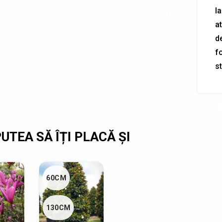
l
a
d
fo
st
60CM
130CM