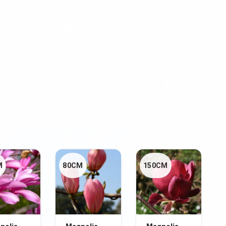
M
80CM
150CM