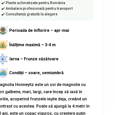
Perioada de înflorire – apr-mai
Înălțime maximă – 3-4 m
Iarna – Frunze căzătoare
Condiții – soare, semiumbră
agnolia Honneyliz este un soi de magnolie cu
ori galbene, mari, largi, care încep să iasă în
rilie, acoperind frunzele ieșite deja, creând un
ontrast cu acestea. Poate să ajungă la 4 metri în
0 ani, este un copac viguros, cu creștere puțin