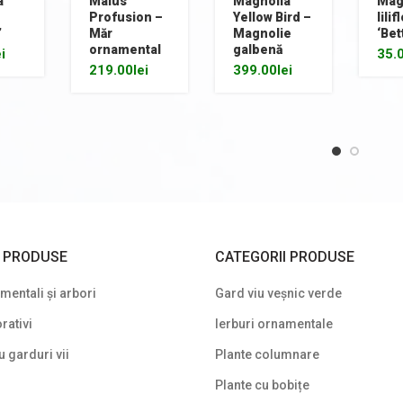
a
Malus
Magnolia
Mag
Profusion –
Yellow Bird –
lilif
’
Măr
Magnolie
‘Bet
ornamental
galbenă
ei
35.
219.00
lei
399.00
lei
I PRODUSE
CATEGORII PRODUSE
entali și arbori
Gard viu veșnic verde
rativi
Ierburi ornamentale
u garduri vii
Plante columnare
Plante cu bobițe