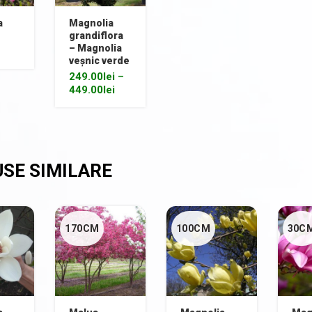
a
Magnolia
grandiflora
– Magnolia
veșnic verde
249.00
lei
–
449.00
lei
170CM
100CM
30C