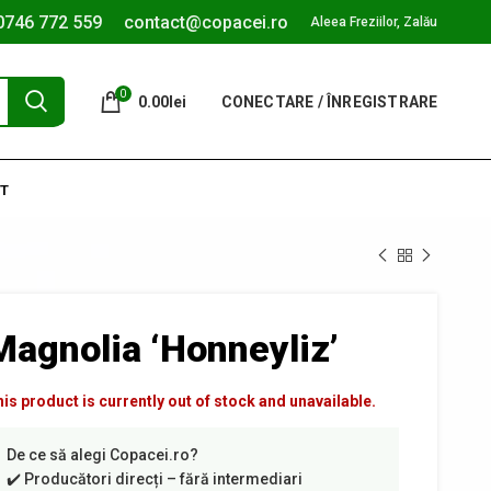
0746 772 559
contact@copacei.ro
Aleea Freziilor, Zalău
0
0.00
lei
CONECTARE / ÎNREGISTRARE
T
Magnolia ‘Honneyliz’
is product is currently out of stock and unavailable.