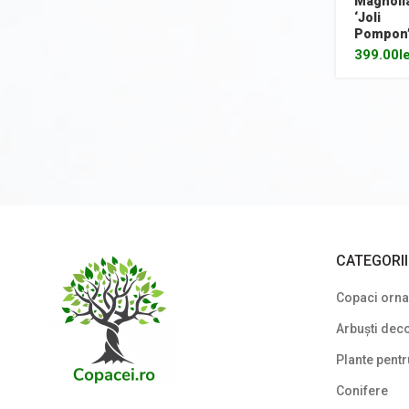
Magnoli
‘Joli
Lavoare
Pompon
399.00
l
Mobilier de grădină
Noutăți
Plante agățătoare
Plante columnare
Plante cu bobițe
Plante cu flori
CATEGORI
Plante cu frunze albastre/ argintii
Copaci ornam
Plante cu frunze galbene/ portocalii
Arbuști deco
Plante cu frunze în două culori
Plante pentr
Plante cu frunze roșii
Conifere