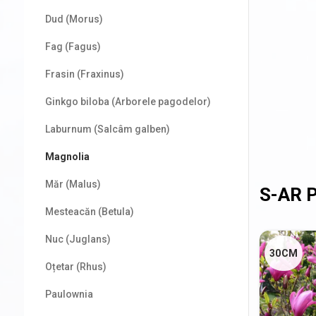
Dud (Morus)
Fag (Fagus)
Frasin (Fraxinus)
Ginkgo biloba (Arborele pagodelor)
Laburnum (Salcâm galben)
Magnolia
Măr (Malus)
Mesteacăn (Betula)
Nuc (Juglans)
30CM
Oțetar (Rhus)
Paulownia