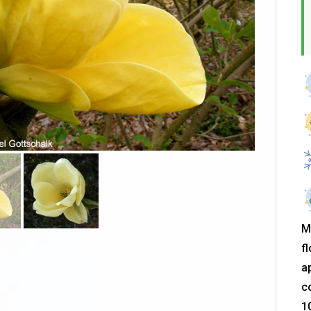
M
fl
ap
c
1