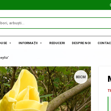
DUSE
INFORMAȚII
REDUCERI
DESPRE NOI
CONTAC
eyliz’
80CM
Th