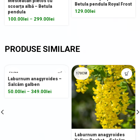
Mesteacăn pletos cu
Betula pendula Royal Frost
scoarța albă – Betula
129.00
lei
pendula
100.00
lei
–
299.00
lei
50CM
170CM
Laburnum anagyroides –
Salcâm galben
200CM
50.00
lei
–
349.00
lei
Laburnum anagyroides