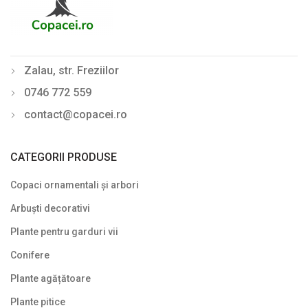
Tei (Tilia)
Ulm (Ulmus)
Zalau, str. Freziilor
Din nou pe stoc
0746 772 559
Gard viu veșnic verde
contact@copacei.ro
Ghivece de piatra
Ierburi ornamentale
CATEGORII PRODUSE
Izvoare de grădină
Copaci ornamentali și arbori
Lavoare
Arbuști decorativi
Mobilier de grădină
Plante pentru garduri vii
Conifere
Noutăți
Plante agățătoare
Plante agățătoare
Plante pitice