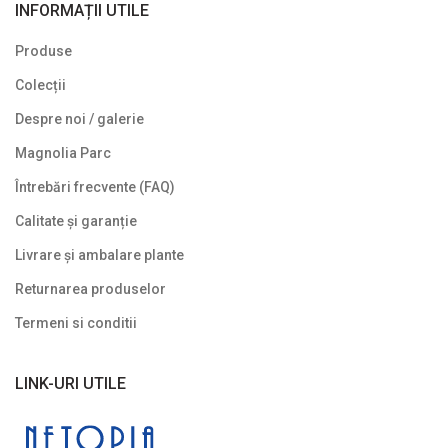
INFORMAȚII UTILE
Plante pitice
Produse
Plante pletoase, pendulare
Colecții
Plante târâtoare
Despre noi / galerie
Proven Winners
Magnolia Parc
Reduceri
Întrebări frecvente (FAQ)
Soiuri speciale/licențiate
Calitate și garanție
Livrare și ambalare plante
Uncategorized
Returnarea produselor
Termeni si conditii
LINK-URI UTILE