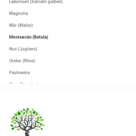
Laburnum (Salcâm galben)
Magnolia
Măr (Malus)
Mesteacăn (Betula)
Nuc (Juglans)
Oțetar (Rhus)
Paulownia
Plop (Populus)
Prun/Cireș japonez (Prunus)
Salcâm (Robinia)
Salcie (Salix)
Stejar (Quercus)