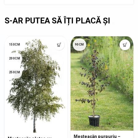
150CM
90CM
200CM
250CM
Mesteacăn purpuriu –