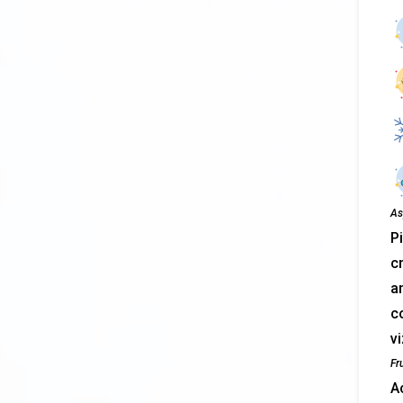
As
Pi
cr
a
co
vi
Fr
Ac