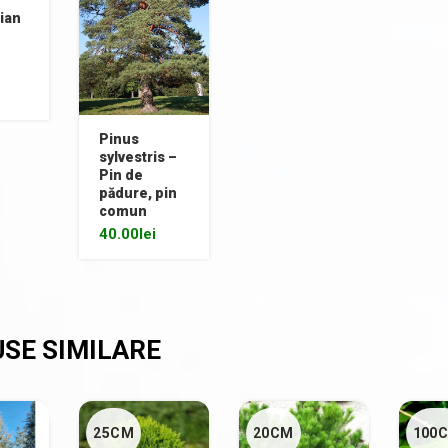
țian
Pinus
sylvestris –
Pin de
pădure, pin
comun
40.00
lei
25CM
20CM
100