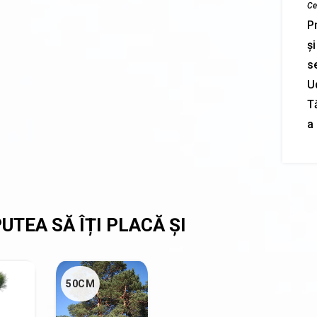
Cer
P
și
se
U
T
a
50CM