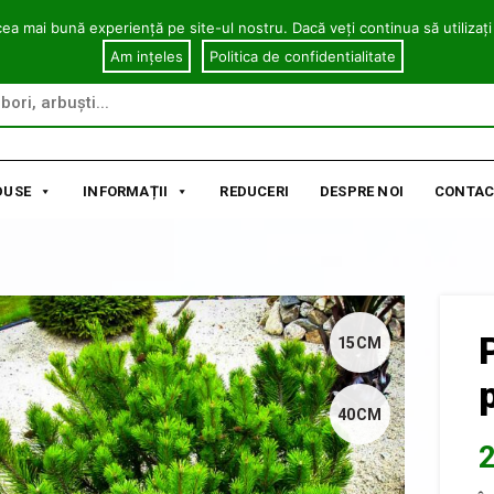
cea mai bună experiență pe site-ul nostru. Dacă veți continua să utilizați
Am ințeles
Politica de confidentialitate
DUSE
INFORMAȚII
REDUCERI
DESPRE NOI
CONTAC
15CM
40CM
2