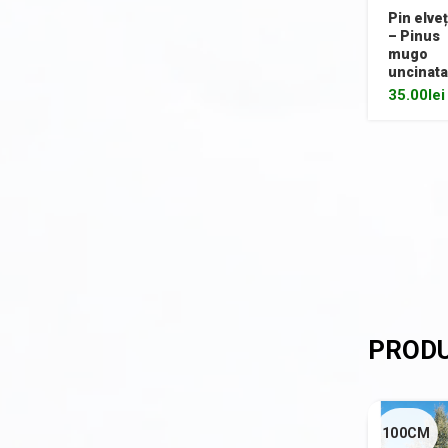
Pin elve
– Pinus
mugo
uncinata
35.00
lei
100CM