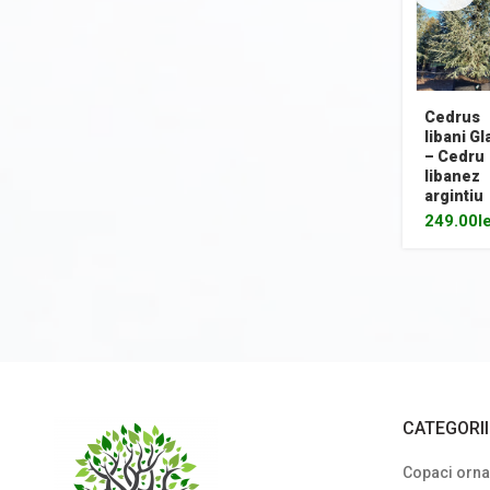
Cedrus
libani G
– Cedru
libanez
argintiu
249.00
l
CATEGORI
Copaci ornam