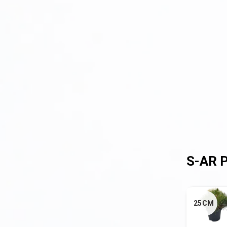
Plante pentru stâncării
Plante pitice
Plante pletoase, pendulare
Plante târâtoare
Proven Winners
Reduceri
Soiuri speciale/licențiate
Uncategorized
25CM