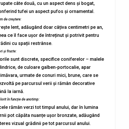
rupate câte două, cu un aspect dens și bogat,
onferind tufei un aspect pufos și ornamental.
tm de creștere:
rește lent, adăugând doar câțiva centimetri pe an,
ea ce îl face ușor de întreținut și potrivit pentru
ădini cu spații restrânse.
ri și fructe:
orile sunt discrete, specifice coniferelor – malele
lindrice, de culoare galben-portocalie, apar
rimăvara, urmate de conuri mici, brune, care se
ezvoltă pe parcursul verii și rămân decorative
nă la iarnă.
lorit în funcție de anotimp:
ele rămân verzi tot timpul anului, dar în lumina
ernii pot căpăta nuanțe ușor bronzate, adăugând
teres vizual grădinii pe tot parcursul anului.