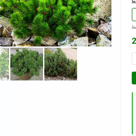
În
2
Ca