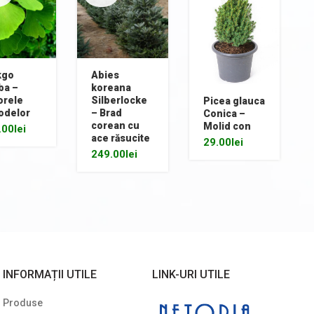
kgo
Abies
ba –
koreana
orele
Silberlocke
Picea glauca
odelor
– Brad
Conica –
corean cu
Molid con
.00
lei
ace răsucite
29.00
lei
249.00
lei
INFORMAȚII UTILE
LINK-URI UTILE
Produse