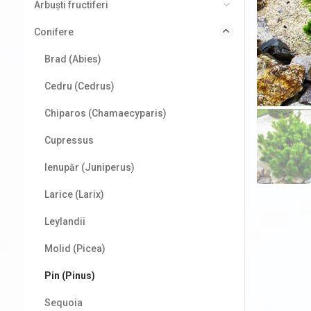
Arbuști fructiferi
Conifere
Brad (Abies)
Cedru (Cedrus)
Chiparos (Chamaecyparis)
Cupressus
Ienupăr (Juniperus)
Larice (Larix)
Leylandii
Molid (Picea)
Pin (Pinus)
Sequoia