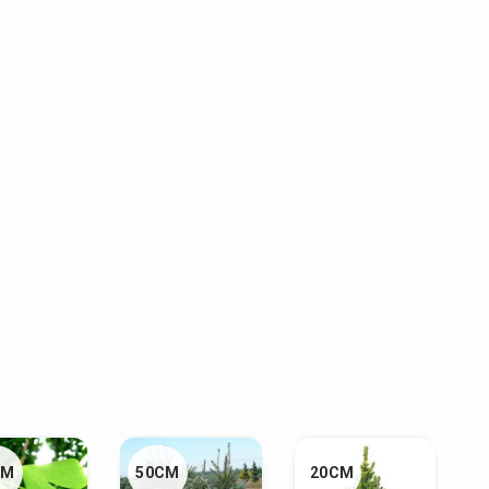
CM
50CM
20CM