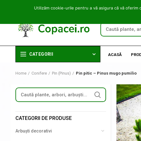
Utilizăm cookie-urile pentru a vă asigura că vă oferim 
CATEGORII
ACASĂ
PRO
Home
Conifere
Pin (Pinus)
Pin pitic – Pinus mugo pumilio
CATEGORII DE PRODUSE
Arbuști decorativi