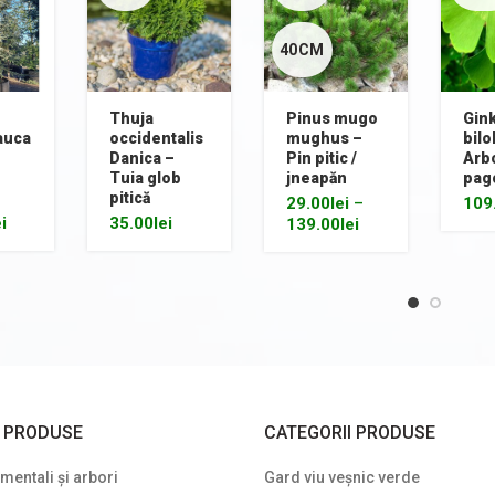
40CM
Thuja
Pinus mugo
Gin
lauca
occidentalis
mughus –
bilo
Danica –
Pin pitic /
Arb
Tuia glob
jneapăn
pag
pitică
29.00
lei
–
109
ei
35.00
lei
139.00
lei
I PRODUSE
CATEGORII PRODUSE
entali și arbori
Gard viu veșnic verde