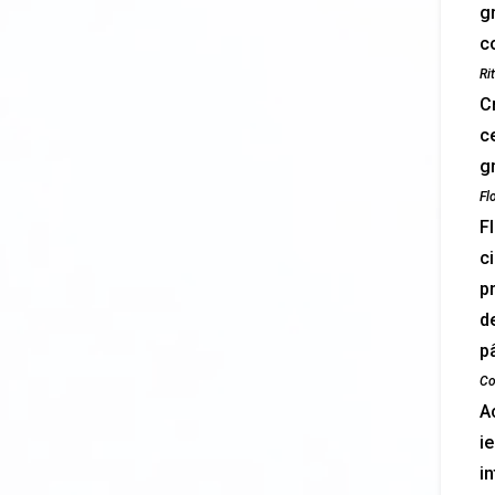
g
c
Ri
C
ce
gr
Flo
Fl
ci
p
d
pâ
Co
Ac
i
in