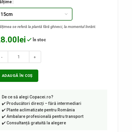
ălțime
8.00
lei
În stoc
ntitate
ADAUGĂ ÎN COȘ