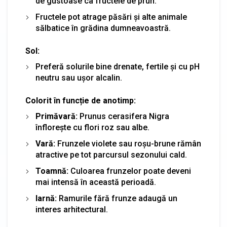
de gustoase ca fructele de prun.
Fructele pot atrage păsări și alte animale
sălbatice în grădina dumneavoastră.
Sol:
Preferă solurile bine drenate, fertile și cu pH
neutru sau ușor alcalin.
Colorit în funcție de anotimp:
Primăvară:
Prunus cerasifera Nigra
înflorește cu flori roz sau albe.
Vară:
Frunzele violete sau roșu-brune rămân
atractive pe tot parcursul sezonului cald.
Toamnă:
Culoarea frunzelor poate deveni
mai intensă în această perioadă.
Iarnă:
Ramurile fără frunze adaugă un
interes arhitectural.