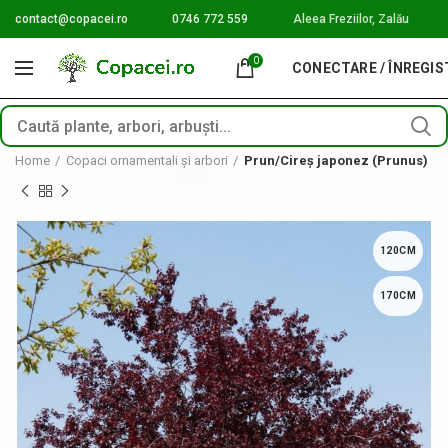
contact@copacei.ro
0746 772 559
Aleea Freziilor, Zalău
0
CONECTARE / ÎNREGI
Home
Copaci ornamentali și arbori
Prun/Cireș japonez (Prunus)
120CM
170CM