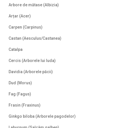
Arbore de mătase (Albizia)
Arțar (Acer)
Carpen (Carpinus)
Castan (Aesculus/Castanea)
Catalpa
Cercis (Arborele lui Iuda)
Davidia (Arborele păcii)
Dud (Morus)
Fag (Fagus)
Frasin (Fraxinus)
Ginkgo biloba (Arborele pagodelor)
Laburnum (Salcâm galben)