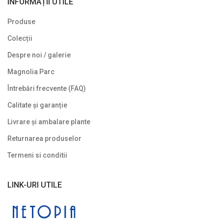
INFORMAȚII UTILE
Plante pitice
Produse
Plante pletoase, pendulare
Colecții
Plante târâtoare
Despre noi / galerie
Proven Winners
Magnolia Parc
Reduceri
Întrebări frecvente (FAQ)
Soiuri speciale/licențiate
Calitate și garanție
Livrare și ambalare plante
Uncategorized
Returnarea produselor
Termeni si conditii
LINK-URI UTILE