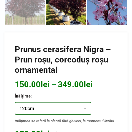
Prunus cerasifera Nigra –
Prun roșu, corcoduș roșu
ornamental
150.00
lei
349.00
lei
–
Înălțime