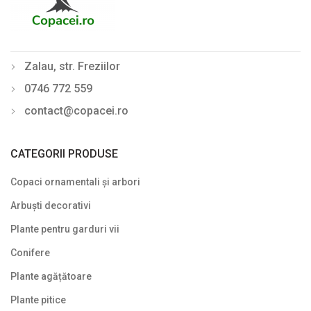
Tei (Tilia)
Ulm (Ulmus)
Zalau, str. Freziilor
Din nou pe stoc
0746 772 559
Gard viu veșnic verde
contact@copacei.ro
Ghivece de piatra
Ierburi ornamentale
CATEGORII PRODUSE
Izvoare de grădină
Copaci ornamentali și arbori
Lavoare
Arbuști decorativi
Mobilier de grădină
Plante pentru garduri vii
Conifere
Noutăți
Plante agățătoare
Plante agățătoare
Plante pitice
Plante columnare