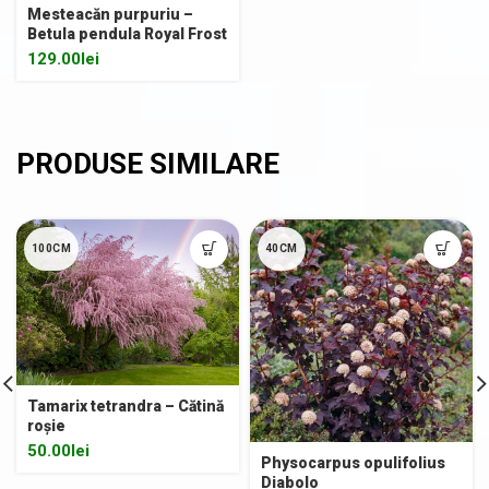
Mesteacăn purpuriu –
Betula pendula Royal Frost
129.00
lei
100CM
40CM
Tamarix tetrandra – Cătină
roșie
50.00
lei
Physocarpus opulifolius
Diabolo