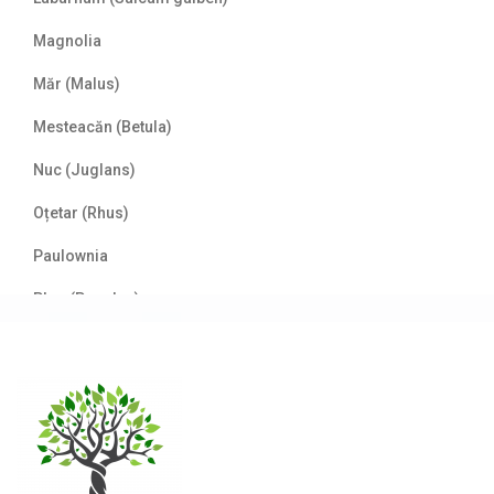
Magnolia
Măr (Malus)
Mesteacăn (Betula)
Nuc (Juglans)
Oțetar (Rhus)
Paulownia
Plop (Populus)
Prun/Cireș japonez (Prunus)
Salcâm (Robinia)
Salcie (Salix)
Stejar (Quercus)