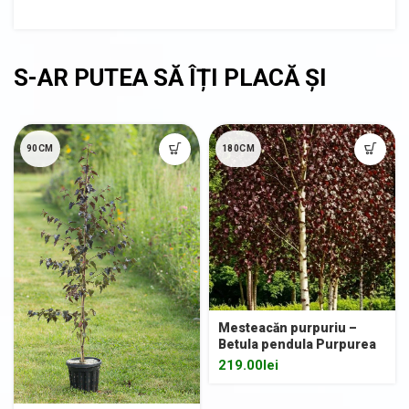
90CM
180CM
Mesteacăn purpuriu –
Betula pendula Purpurea
219.00
lei