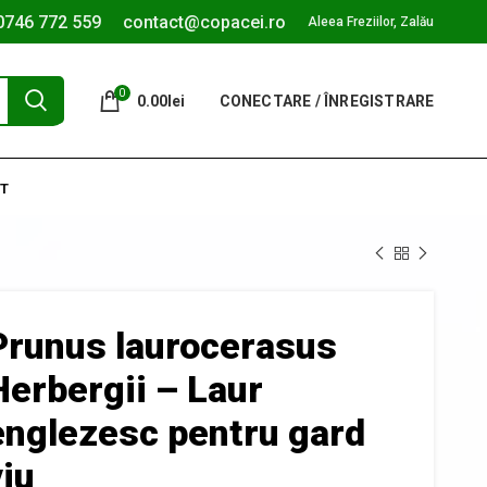
0746 772 559
contact@copacei.ro
Aleea Freziilor, Zalău
0
0.00
lei
CONECTARE / ÎNREGISTRARE
T
Prunus laurocerasus
Herbergii – Laur
englezesc pentru gard
viu