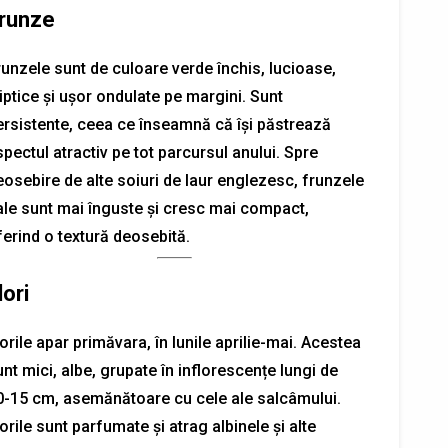
runze
runzele sunt de culoare verde închis, lucioase,
iptice și ușor ondulate pe margini. Sunt
ersistente, ceea ce înseamnă că își păstrează
pectul atractiv pe tot parcursul anului. Spre
eosebire de alte soiuri de laur englezesc, frunzele
ale sunt mai înguste și cresc mai compact,
ferind o textură deosebită.
lori
orile apar primăvara, în lunile aprilie-mai. Acestea
nt mici, albe, grupate în inflorescențe lungi de
0-15 cm, asemănătoare cu cele ale salcâmului.
orile sunt parfumate și atrag albinele și alte