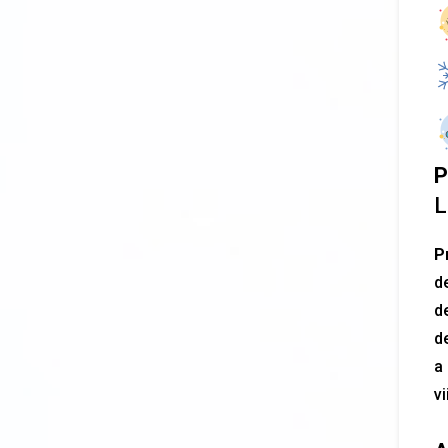
P
L
P
d
de
d
a 
vi