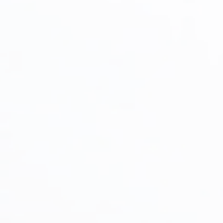
Plante târâtoare
Proven Winners
Reduceri
Soiuri speciale/licențiate
Uncategorized