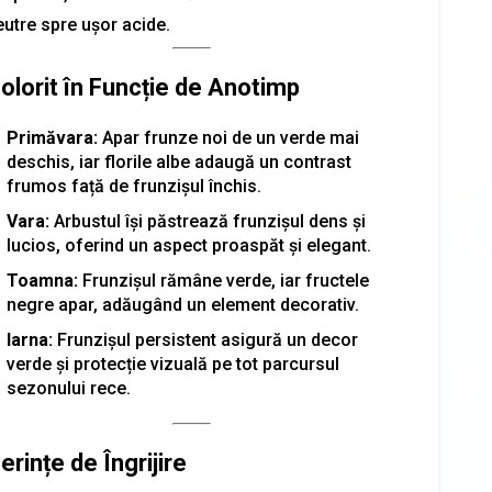
eutre spre ușor acide.
olorit în Funcție de Anotimp
Primăvara:
Apar frunze noi de un verde mai
deschis, iar florile albe adaugă un contrast
frumos față de frunzișul închis.
Vara:
Arbustul își păstrează frunzișul dens și
lucios, oferind un aspect proaspăt și elegant.
Toamna:
Frunzișul rămâne verde, iar fructele
negre apar, adăugând un element decorativ.
Iarna:
Frunzișul persistent asigură un decor
verde și protecție vizuală pe tot parcursul
sezonului rece.
erințe de Îngrijire