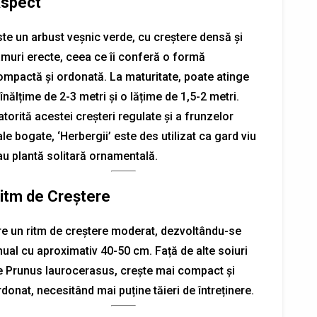
spect
ste un arbust veșnic verde, cu creștere densă și
amuri erecte, ceea ce îi conferă o formă
ompactă și ordonată. La maturitate, poate atinge
înălțime de 2-3 metri și o lățime de 1,5-2 metri.
torită acestei creșteri regulate și a frunzelor
le bogate, ‘Herbergii’ este des utilizat ca gard viu
au plantă solitară ornamentală.
itm de Creștere
re un ritm de creștere moderat, dezvoltându-se
nual cu aproximativ 40-50 cm. Față de alte soiuri
e Prunus laurocerasus, crește mai compact și
donat, necesitând mai puține tăieri de întreținere.