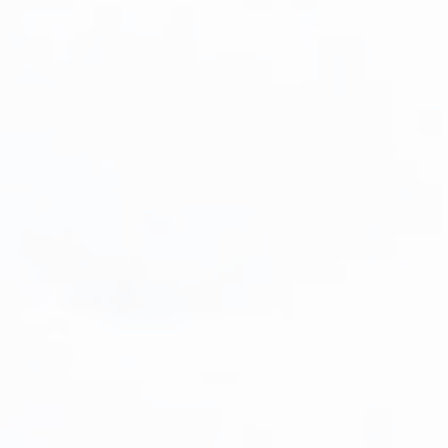
Plante cu frunze albastre/ argintii
Plante cu frunze galbene/ portocalii
Plante cu frunze în două culori
Plante cu frunze roșii
Plante cu frunze verzi
Plante cu frunze vișinii/bordo
Plante pe picior / pe tijă
Plante pentru garduri vii
Plante pentru stâncării
Plante pitice
Plante pletoase, pendulare