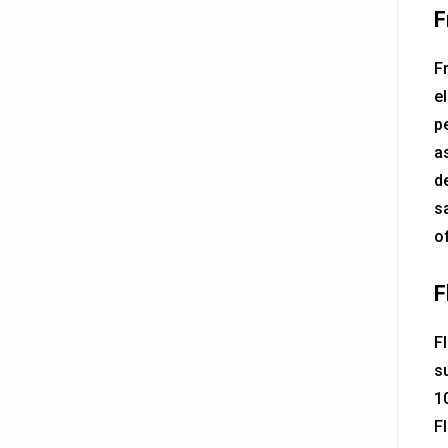
F
F
el
p
as
d
s
o
F
Fl
su
1
Fl