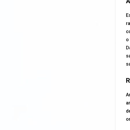
A
E
r
c
o 
Da
sa
s
R
A
a
d
or