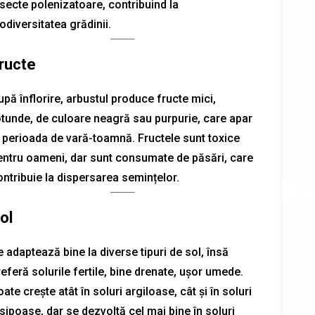
nsecte polenizatoare, contribuind la
odiversitatea grădinii.
ructe
pă înflorire, arbustul produce fructe mici,
otunde, de culoare neagră sau purpurie, care apar
n perioada de vară-toamnă. Fructele sunt toxice
entru oameni, dar sunt consumate de păsări, care
ontribuie la dispersarea semințelor.
ol
 adaptează bine la diverse tipuri de sol, însă
eferă solurile fertile, bine drenate, ușor umede.
ate crește atât în soluri argiloase, cât și în soluri
sipoase, dar se dezvoltă cel mai bine în soluri