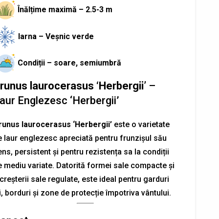
Înălțime maximă – 2.5-3 m
Iarna – Veșnic verde
Condiții – soare, semiumbră
runus laurocerasus ‘Herbergii’
–
aur Englezesc ‘Herbergii’
runus laurocerasus ‘Herbergii’
este o varietate
e laur englezesc apreciată pentru frunzișul său
ns, persistent și pentru rezistența sa la condiții
e mediu variate. Datorită formei sale compacte și
creșterii sale regulate, este ideal pentru garduri
i, borduri și zone de protecție împotriva vântului.