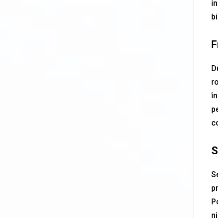
i
bi
F
Du
r
î
p
c
S
Se
pr
Po
ni