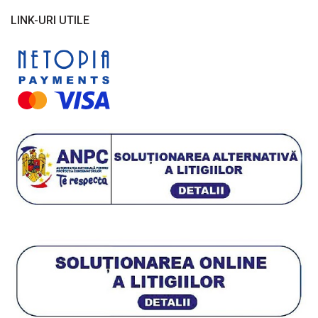
Plante cu frunze în două culori
LINK-URI UTILE
Plante cu frunze roșii
Plante cu frunze verzi
Plante cu frunze vișinii/bordo
Plante pe picior / pe tijă
Plante pentru garduri vii
Plante pentru stâncării
Plante pitice
Plante pletoase, pendulare
Plante târâtoare
Proven Winners