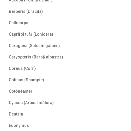
Aucuba (Pomul de aur)
Berberis (Dracila)
Callicarpa
Caprifoi tufă (Lonicera)
Caragana (Salcâm galben)
Caryopteris (Barbă albastră)
Cornus (Corn)
Cotinus (Scumpie)
Cotoneaster
Cytisus (Arbust mătura)
Deutzia
Euonymus