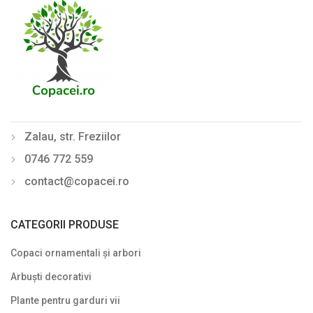
Lemn câinesc (Ligustrum)
Liliac de vară (Buddleja davidii)
Mahonia
Philadelphus (Lămâiță)
Photinia
Zalau, str. Freziilor
Physocarpus
0746 772 559
Pyracantha
contact@copacei.ro
Rhododendron - Azalee
Sălcioară (Elaeagnus)
CATEGORII PRODUSE
Soc (Sambucus)
Copaci ornamentali și arbori
Spiraea (Cununiță)
Arbuști decorativi
Plante pentru garduri vii
Symphoricarpos