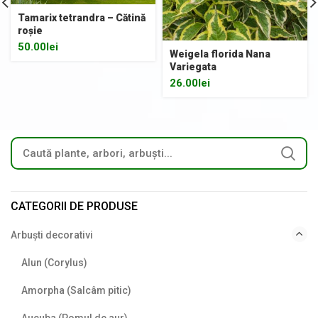
Tamarix tetrandra – Cătină
roșie
50.00
lei
Weigela florida Nana
Variegata
26.00
lei
CATEGORII DE PRODUSE
Arbuști decorativi
Alun (Corylus)
Amorpha (Salcâm pitic)