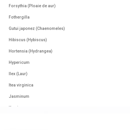
Forsythia (Ploaie de aur)
Fothergilla
Gutui japonez (Chaenomeles)
Hibiscus (Hybiscus)
Hortensia (Hydrangea)
Hypericum
Ilex (Laur)
Itea virginica
Jasminum
Kerria
Laur englezesc (Prunus)