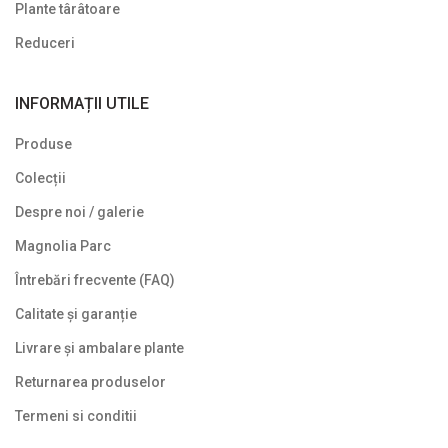
Ghivece de piatra
Plante târâtoare
Ierburi ornamentale
Reduceri
Izvoare de grădină
INFORMAȚII UTILE
Lavoare
Produse
Mobilier de grădină
Colecții
Noutăți
Despre noi / galerie
Plante agățătoare
Magnolia Parc
Plante columnare
Întrebări frecvente (FAQ)
Plante cu bobițe
Calitate și garanție
Livrare și ambalare plante
Plante cu flori
Returnarea produselor
Plante cu frunze albastre/ argintii
Termeni si conditii
Plante cu frunze galbene/ portocalii