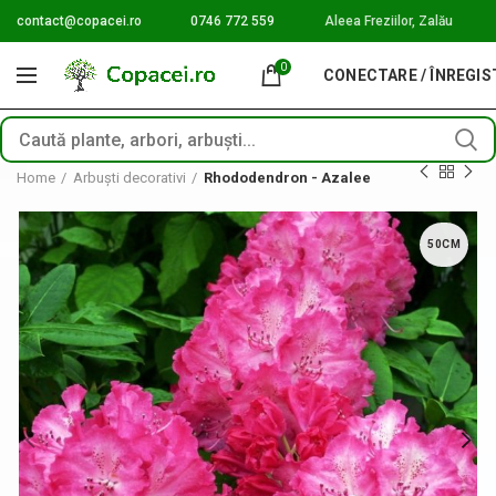
contact@copacei.ro
0746 772 559
Aleea Freziilor, Zalău
0
CONECTARE / ÎNREGI
Home
Arbuști decorativi
Rhododendron - Azalee
50CM