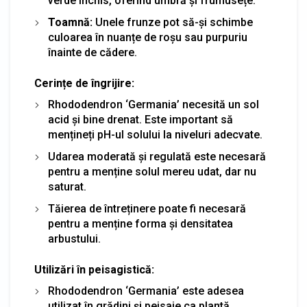
verde închis, oferind umbră și frumusețe.
Toamnă:
Unele frunze pot să-și schimbe
culoarea în nuanțe de roșu sau purpuriu
înainte de cădere.
Cerințe de îngrijire:
Rhododendron ‘Germania’ necesită un sol
acid și bine drenat. Este important să
mențineți pH-ul solului la niveluri adecvate.
Udarea moderată și regulată este necesară
pentru a menține solul mereu udat, dar nu
saturat.
Tăierea de întreținere poate fi necesară
pentru a menține forma și densitatea
arbustului.
Utilizări în peisagistică:
Rhododendron ‘Germania’ este adesea
utilizat în grădini și peisaje ca plantă