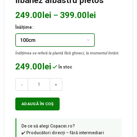
libanez albastru pletos
249.00
lei
399.00
lei
–
Înălțime
249.00
lei
În stoc
Cantitate
ADAUGĂ ÎN COȘ