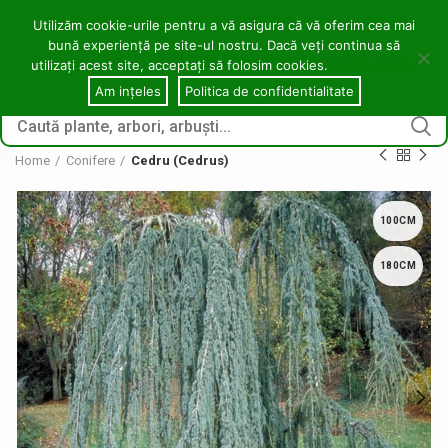
contact@copacei.ro
0746 772 559
Aleea Freziilor, Zalău
Utilizăm cookie-urile pentru a vă asigura că vă oferim cea mai
bună experiență pe site-ul nostru. Dacă veți continua să
0
utilizați acest site, acceptați să folosim cookies.
Cookie notice
CONECTARE / ÎNREGI
Am ințeles
Politica de confidentialitate
Home
Conifere
Cedru (Cedrus)
100CM
180CM