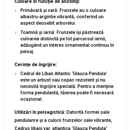
Culoare în funcție de anotimp:
Primăvară și vară: Frunzele au o culoare
albastru-argintie vibrantă, conferind un
aspect deosebit arborelui.
Toamnă și iarnă: Frunzele își păstrează
culoarea distinctă pe tot parcursul iernii,
adăugând un interes ornamental continuu în
peisaj.
Cerințe de îngrijire:
Cedrul de Liban Atlantic ‘Glauca Pendula’
este un arbust sau copac rezistent și nu
necesită îngrijire specială. Pentru a menține
forma pendulantă, tăierea poate fi necesară
ocazional.
Utilizări în peisagistică:
Datorită formei sale
pendulanre și a culorii frunzelor sale vibrante,
Cedrus libani var. atlantica ‘Glauca Pendula’