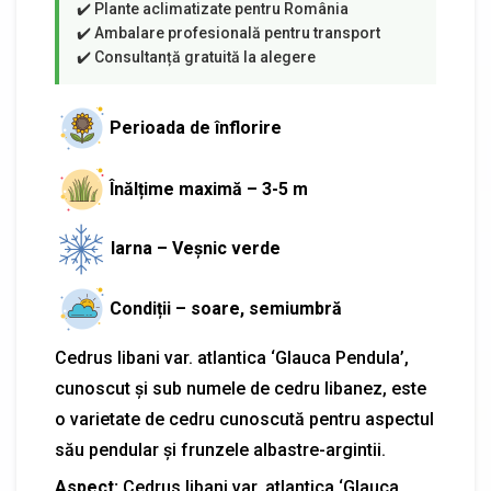
Perioada de înflorire
Înălțime maximă – 3-5 m
Iarna – Veșnic verde
Condiții – soare, semiumbră
Cedrus libani var. atlantica ‘Glauca Pendula’,
cunoscut și sub numele de cedru libanez, este
o varietate de cedru cunoscută pentru aspectul
său pendular și frunzele albastre-argintii.
Aspect:
Cedrus libani var. atlantica ‘Glauca