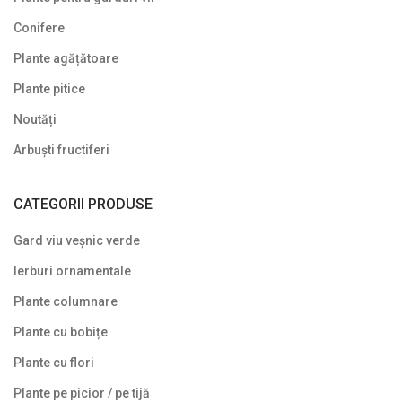
Conifere
Plante pletoase, pendulare
Plante agățătoare
Plante târâtoare
Plante pitice
Proven Winners
Noutăți
Reduceri
Arbuști fructiferi
Soiuri speciale/licențiate
CATEGORII PRODUSE
Uncategorized
Gard viu veșnic verde
Ierburi ornamentale
Plante columnare
Plante cu bobițe
Plante cu flori
Plante pe picior / pe tijă