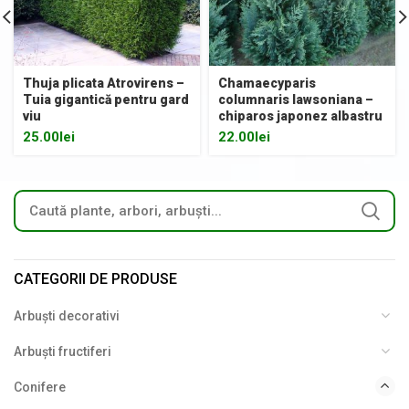
Thuja plicata Atrovirens –
Chamaecyparis
Tuia gigantică pentru gard
columnaris lawsoniana –
viu
chiparos japonez albastru
25.00
lei
22.00
lei
CATEGORII DE PRODUSE
Arbuști decorativi
Arbuști fructiferi
Conifere