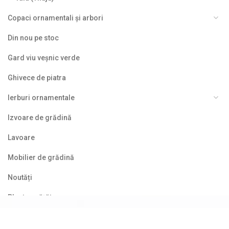
Copaci ornamentali și arbori
Din nou pe stoc
Gard viu veșnic verde
Ghivece de piatra
Ierburi ornamentale
Izvoare de grădină
Lavoare
Mobilier de grădină
Noutăți
Plante agățătoare
Plante columnare