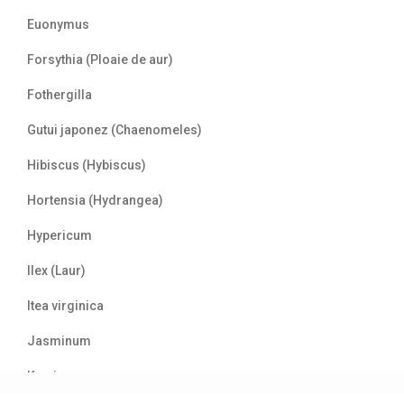
Euonymus
Forsythia (Ploaie de aur)
Fothergilla
Gutui japonez (Chaenomeles)
Hibiscus (Hybiscus)
Hortensia (Hydrangea)
Hypericum
Ilex (Laur)
Itea virginica
Jasminum
Kerria