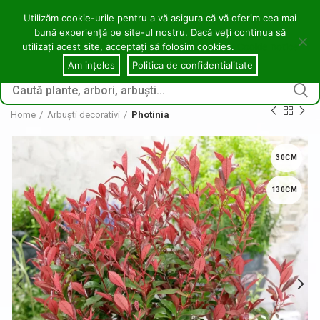
contact@copacei.ro
0746 772 559
Aleea Freziilor, Zalău
Utilizăm cookie-urile pentru a vă asigura că vă oferim cea mai
bună experiență pe site-ul nostru. Dacă veți continua să
0
utilizați acest site, acceptați să folosim cookies.
Cookie notice
CONECTARE / ÎNREGI
Am ințeles
Politica de confidentialitate
Home
Arbuști decorativi
Photinia
30CM
130CM