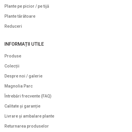
Gard viu veșnic verde
Plante pe picior / pe tijă
Ghivece de piatra
Plante târâtoare
Ierburi ornamentale
Reduceri
Izvoare de grădină
INFORMAȚII UTILE
Lavoare
Produse
Mobilier de grădină
Colecții
Noutăți
Despre noi / galerie
Plante agățătoare
Magnolia Parc
Plante columnare
Întrebări frecvente (FAQ)
Plante cu bobițe
Calitate și garanție
Livrare și ambalare plante
Plante cu flori
Returnarea produselor
Plante cu frunze albastre/ argintii