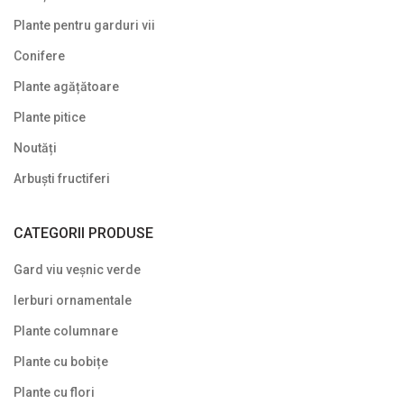
Plante pentru garduri vii
Symphoricarpos
Conifere
Syringa (Liliac)
Plante agățătoare
Tamarix
Plante pitice
Trandafir (Rosa)
Noutăți
Viburnum (Călin)
Arbuști fructiferi
Weigela
CATEGORII PRODUSE
Yucca
Gard viu veșnic verde
Arbuști fructiferi
Ierburi ornamentale
Conifere
Plante columnare
Copaci ornamentali și arbori
Plante cu bobițe
Din nou pe stoc
Plante cu flori