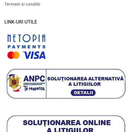
Termeni si conditii
Plante cu frunze galbene/ portocalii
Plante cu frunze în două culori
LINK-URI UTILE
Plante cu frunze roșii
Plante cu frunze verzi
Plante cu frunze vișinii/bordo
Plante pe picior / pe tijă
Plante pentru garduri vii
Plante pentru stâncării
Plante pitice
Plante pletoase, pendulare
Plante târâtoare