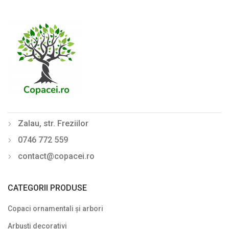
Laur englezesc (Prunus)
Lemn câinesc (Ligustrum)
Liliac de vară (Buddleja davidii)
Mahonia
Philadelphus (Lămâiță)
Photinia
Zalau, str. Freziilor
Physocarpus
0746 772 559
Pyracantha
contact@copacei.ro
Rhododendron - Azalee
Sălcioară (Elaeagnus)
CATEGORII PRODUSE
Soc (Sambucus)
Copaci ornamentali și arbori
Spiraea (Cununiță)
Arbuști decorativi