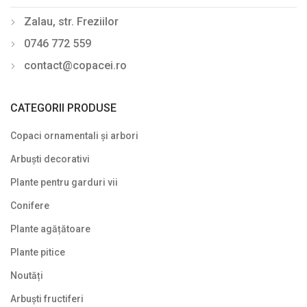
Zalau, str. Freziilor
Plante cu frunze roșii
0746 772 559
Plante cu frunze verzi
contact@copacei.ro
Plante cu frunze vișinii/bordo
Plante pe picior / pe tijă
CATEGORII PRODUSE
Plante pentru garduri vii
Copaci ornamentali și arbori
Plante pentru stâncării
Arbuști decorativi
Plante pitice
Plante pentru garduri vii
Conifere
Plante pletoase, pendulare
Plante agățătoare
Plante târâtoare
Plante pitice
Proven Winners
Noutăți
Reduceri
Arbuști fructiferi