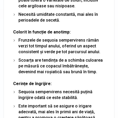
poate tolera o varietate de soluri, inclusiv
cele argiloase sau nisipoase.
Necesită umiditate constantă, mai ales în
perioadele de secetă.
Colorit în funcție de anotimp:
Frunzele de sequoia sempervirens rămân
verzi tot timpul anului, oferind un aspect
consistent și verde pe tot parcursul anului.
Scoarța are tendința de a schimba culoarea
pe măsură ce copacul îmbătrânește,
devenind mai roșiatică sau brună în timp.
Cerințe de îngrijire:
Sequoia sempervirens necesită puțină
îngrijire odată ce este stabilită.
Este important să se asigure o irigare
adecvată, mai ales în primii ani de viață,
pentru a promova o creștere sănătoasă.