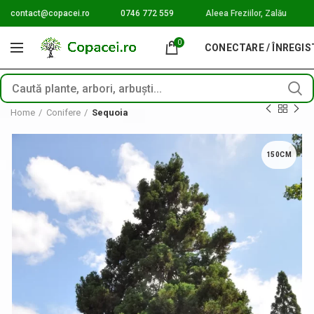
contact@copacei.ro
0746 772 559
Aleea Freziilor, Zalău
0
CONECTARE / ÎNREGI
Home
Conifere
Sequoia
150CM