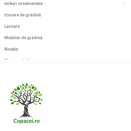
Ierburi ornamentale
Izvoare de grădină
Lavoare
Mobilier de grădină
Noutăți
Plante agățătoare
Plante columnare
Plante cu bobițe
Plante cu flori
Plante cu frunze albastre/ argintii
Plante cu frunze galbene/ portocalii
Plante cu frunze în două culori