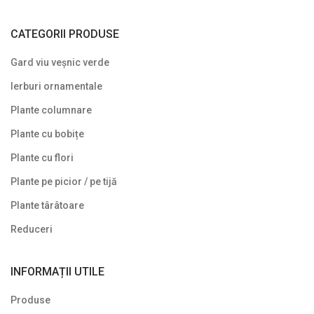
Soiuri speciale/licențiate
CATEGORII PRODUSE
Uncategorized
Gard viu veșnic verde
Ierburi ornamentale
Plante columnare
Plante cu bobițe
Plante cu flori
Plante pe picior / pe tijă
Plante târâtoare
Reduceri
INFORMAȚII UTILE
Produse