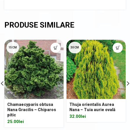
15CM
30CM
Chamaecyparis obtusa
Thuja orientalis Aurea
Nana Gracilis – Chiparos
Nana – Tuia aurie ovală
pitic
32.00
lei
25.00
lei