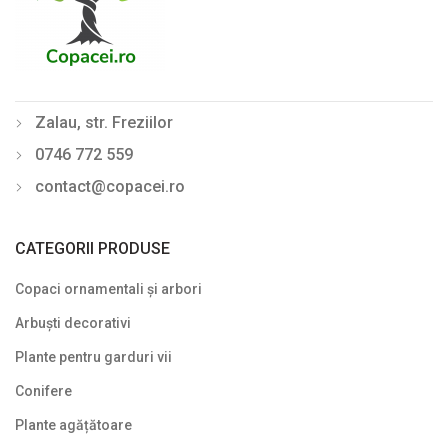
Plante cu frunze albastre/ argintii
Plante cu frunze galbene/ portocalii
Plante cu frunze în două culori
Zalau, str. Freziilor
Plante cu frunze roșii
0746 772 559
Plante cu frunze verzi
contact@copacei.ro
Plante cu frunze vișinii/bordo
Plante pe picior / pe tijă
CATEGORII PRODUSE
Plante pentru garduri vii
Copaci ornamentali și arbori
Plante pentru stâncării
Arbuști decorativi
Plante pitice
Plante pentru garduri vii
Conifere
Plante pletoase, pendulare
Plante agățătoare
Plante târâtoare