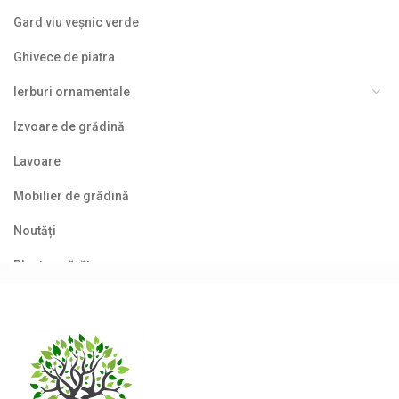
Gard viu veșnic verde
Ghivece de piatra
Ierburi ornamentale
Izvoare de grădină
Lavoare
Mobilier de grădină
Noutăți
Plante agățătoare
Plante columnare
Plante cu bobițe
Plante cu flori