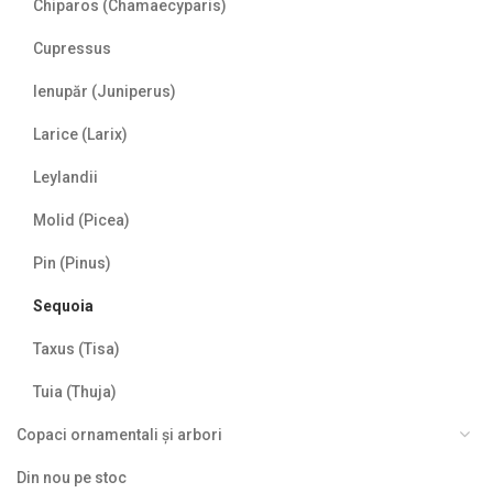
Chiparos (Chamaecyparis)
Cupressus
Ienupăr (Juniperus)
Larice (Larix)
Leylandii
Molid (Picea)
Pin (Pinus)
Sequoia
Taxus (Tisa)
Tuia (Thuja)
Copaci ornamentali și arbori
Din nou pe stoc