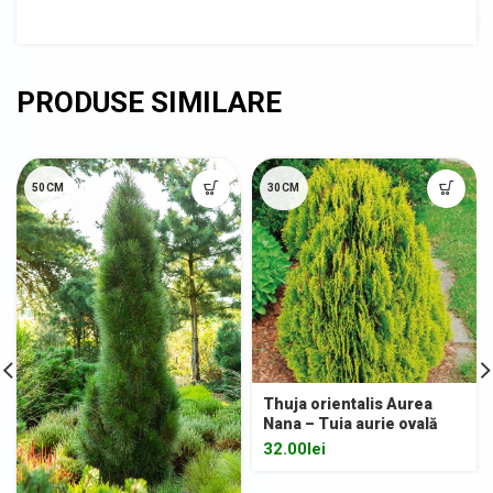
50CM
30CM
Thuja orientalis Aurea
Nana – Tuia aurie ovală
32.00
lei