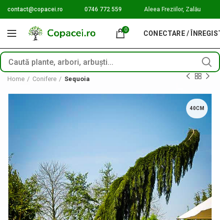
contact@copacei.ro
0746 772 559
Aleea Freziilor, Zalău
0
CONECTARE / ÎNREGI
Home
Conifere
Sequoia
40CM