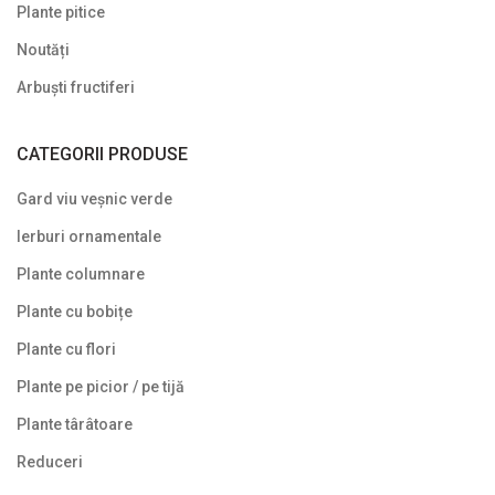
Plante pitice
Proven Winners
Noutăți
Reduceri
Arbuști fructiferi
Soiuri speciale/licențiate
CATEGORII PRODUSE
Uncategorized
Gard viu veșnic verde
Ierburi ornamentale
Plante columnare
Plante cu bobițe
Plante cu flori
Plante pe picior / pe tijă
Plante târâtoare
Reduceri