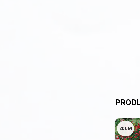
Din nou pe stoc
Gard viu veșnic verde
Ghivece de piatra
Ierburi ornamentale
Izvoare de grădină
Lavoare
Mobilier de grădină
Noutăți
Plante agățătoare
Plante columnare
Plante cu bobițe
20CM
Plante cu flori