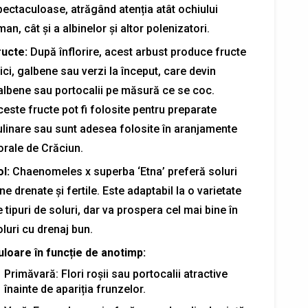
pectaculoase, atrăgând atenția atât ochiului
an, cât și a albinelor și altor polenizatori.
ructe:
După înflorire, acest arbust produce fructe
ci, galbene sau verzi la început, care devin
albene sau portocalii pe măsură ce se coc.
este fructe pot fi folosite pentru preparate
ulinare sau sunt adesea folosite în aranjamente
orale de Crăciun.
l:
Chaenomeles x superba ‘Etna’ preferă soluri
ne drenate și fertile. Este adaptabil la o varietate
 tipuri de soluri, dar va prospera cel mai bine în
luri cu drenaj bun.
uloare în funcție de anotimp:
Primăvară: Flori roșii sau portocalii atractive
înainte de apariția frunzelor.