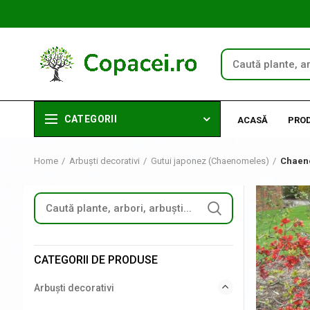
CATEGORII
ACASĂ
PRO
Home
Arbuști decorativi
Gutui japonez (Chaenomeles)
Chaeno
CATEGORII DE PRODUSE
Arbuști decorativi