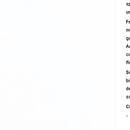
s
um
F
mi
g
Ac
c
fl
So
bi
de
so
C