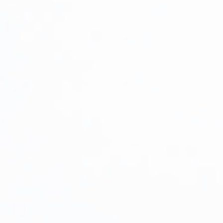
Spiraea (Cununiță)
Symphoricarpos
Syringa (Liliac)
Tamarix
Trandafir (Rosa)
Viburnum (Călin)
Weigela
Yucca
Arbuști fructiferi
Conifere
Copaci ornamentali și arbori