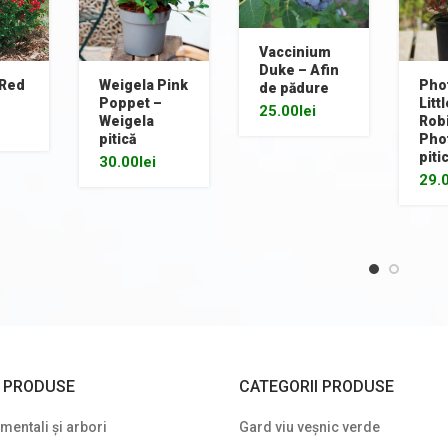
Vaccinium
Duke – Afin
 Red
Weigela Pink
Phot
de pădure
Poppet –
Litt
25.00
lei
Weigela
Rob
pitică
Phot
piti
30.00
lei
29.
I PRODUSE
CATEGORII PRODUSE
entali și arbori
Gard viu veșnic verde