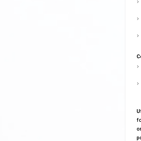
Ce
Ut
f
or
po