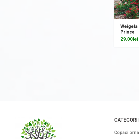
Plante cu frunze albastre/ argintii
Plante cu frunze galbene/ portocalii
Weigela
Prince
Plante cu frunze în două culori
29.00
lei
Plante cu frunze roșii
Plante cu frunze verzi
Plante cu frunze vișinii/bordo
Plante pe picior / pe tijă
Plante pentru garduri vii
Plante pentru stâncării
Plante pitice
CATEGORI
Plante pletoase, pendulare
Copaci ornam