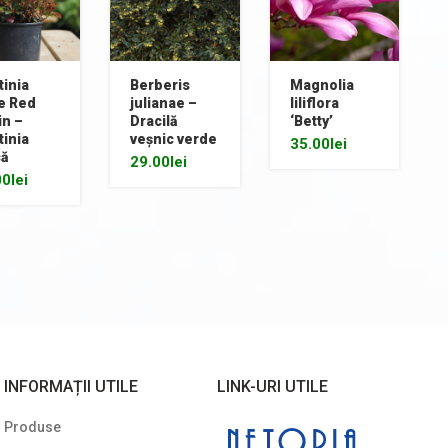
inia
Berberis
Magnolia
le Red
julianae –
liliflora
in –
Dracilă
‘Betty’
inia
veșnic verde
35.00
lei
că
29.00
lei
00
lei
INFORMAȚII UTILE
LINK-URI UTILE
Produse