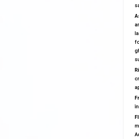
sa
A
a
la
f
gh
su
R
c
a
F
în
Fl
m
Ac