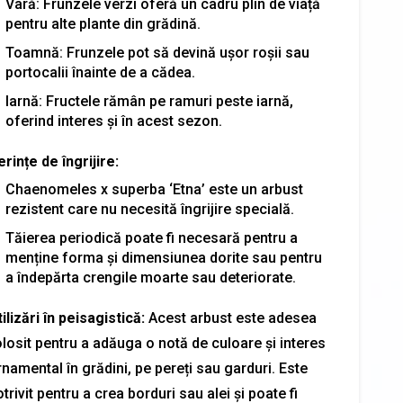
Vară: Frunzele verzi oferă un cadru plin de viață
pentru alte plante din grădină.
Toamnă: Frunzele pot să devină ușor roșii sau
portocalii înainte de a cădea.
Iarnă: Fructele rămân pe ramuri peste iarnă,
oferind interes și în acest sezon.
rințe de îngrijire:
Chaenomeles x superba ‘Etna’ este un arbust
rezistent care nu necesită îngrijire specială.
Tăierea periodică poate fi necesară pentru a
menține forma și dimensiunea dorite sau pentru
a îndepărta crengile moarte sau deteriorate.
ilizări în peisagistică:
Acest arbust este adesea
olosit pentru a adăuga o notă de culoare și interes
namental în grădini, pe pereți sau garduri. Este
trivit pentru a crea borduri sau alei și poate fi