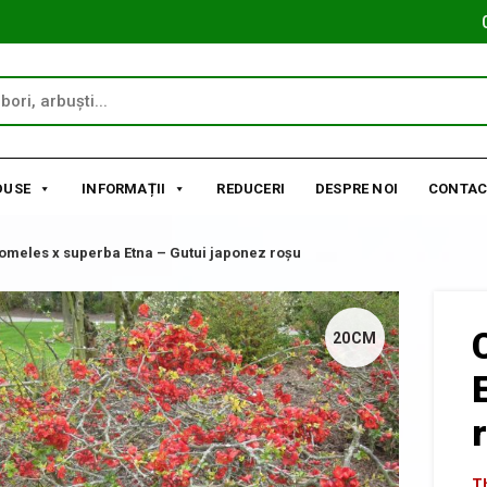
DUSE
INFORMAȚII
REDUCERI
DESPRE NOI
CONTAC
meles x superba Etna – Gutui japonez roșu
20CM
Th