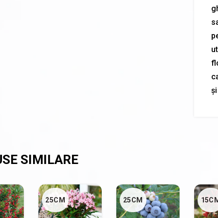
gh
s
pe
ut
f
c
și
25CM
25CM
15C