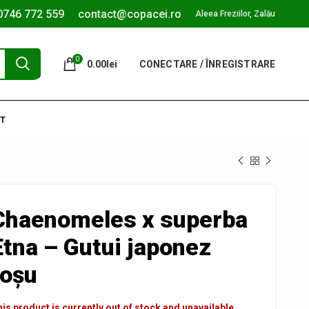
0746 772 559
contact@copacei.ro
Aleea Freziilor, Zalău
0
0.00
lei
CONECTARE / ÎNREGISTRARE
T
Chaenomeles x superba
Etna – Gutui japonez
roșu
is product is currently out of stock and unavailable.