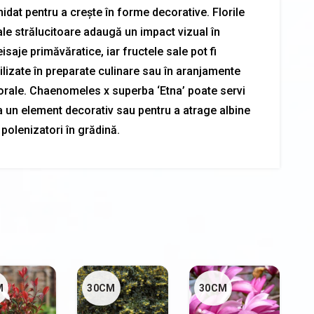
idat pentru a crește în forme decorative. Florile
ale strălucitoare adaugă un impact vizual în
isaje primăvăratice, iar fructele sale pot fi
ilizate în preparate culinare sau în aranjamente
lorale. Chaenomeles x superba ‘Etna’ poate servi
a un element decorativ sau pentru a atrage albine
 polenizatori în grădină.
M
30CM
30CM