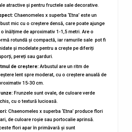
le atractive și pentru fructele sale decorative.
spect:
Chaenomeles x superba ‘Etna’ este un
rbust mic cu o creștere densă, care poate ajunge
 o înălțime de aproximativ 1-1,5 metri. Are o
ormă rotundă și compactă, iar ramurile sale pot fi
idate și modelate pentru a crește pe diferiți
porți, pereți sau garduri.
itmul de creștere:
Arbustul are un ritm de
reștere lent spre moderat, cu o creștere anuală de
proximativ 15-30 cm.
runze:
Frunzele sunt ovale, de culoare verde
chis, cu o textură lucioasă.
ori:
Chaenomeles x superba ‘Etna’ produce flori
ari, de culoare roșie sau portocalie aprinsă.
este flori apar în primăvară și sunt