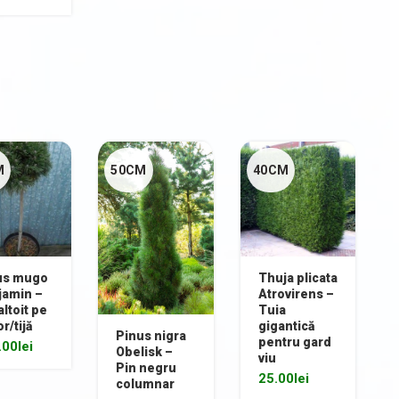
M
50CM
40CM
us mugo
Thuja plicata
jamin –
Atrovirens –
altoit pe
Tuia
or/tijă
gigantică
Pinus nigra
pentru gard
.00
lei
Obelisk –
viu
Pin negru
25.00
lei
columnar