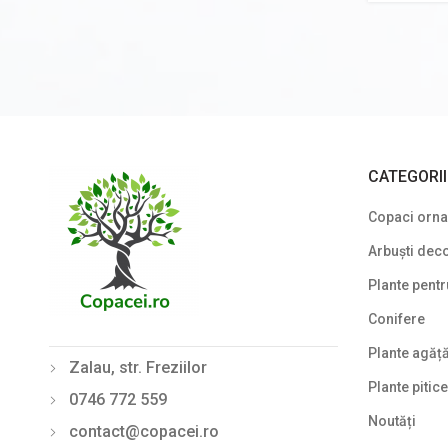
CATEGORI
Copaci ornam
Arbuști deco
Plante pentr
Conifere
Plante agăț
Zalau, str. Freziilor
Plante pitice
0746 772 559
Noutăți
contact@copacei.ro