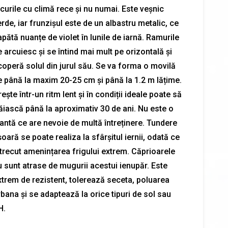
curile cu climă rece și nu numai. Este veșnic
rde, iar frunzișul este de un albastru metalic, ce
pătă nuanțe de violet în lunile de iarnă. Ramurile
 arcuiesc și se întind mai mult pe orizontală și
coperă solul din jurul său. Se va forma o movilă
e până la maxim 20-25 cm și până la 1.2 m lățime.
ește într-un ritm lent și în condiții ideale poate să
răiască până la aproximativ 30 de ani. Nu este o
lantă ce are nevoie de multă întreținere. Tundere
oară se poate realiza la sfârșitul iernii, odată ce
 trecut amenințarea frigului extrem. Căprioarele
u sunt atrase de mugurii acestui ienupăr. Este
xtrem de rezistent, tolerează seceta, poluarea
bana și se adaptează la orice tipuri de sol sau
H.