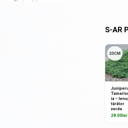
Plante agățătoare
Plante columnare
Plante cu bobițe
Plante cu flori
Plante cu frunze albastre/ argintii
20CM
Plante cu frunze galbene/ portocalii
Plante cu frunze în două culori
Plante cu frunze roșii
Juniper
Plante cu frunze verzi
Tamarisc
ia – Ienu
Plante cu frunze vișinii/bordo
târâtor
verde
Plante pe picior / pe tijă
28.00
lei
Plante pentru garduri vii