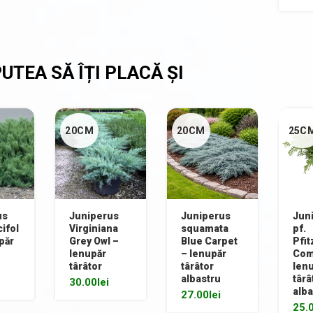
20CM
20CM
25C
us
Juniperus
Juniperus
Jun
ifol
Virginiana
squamata
pf.
păr
Grey Owl –
Blue Carpet
Pfit
Ienupăr
– Ienupăr
Com
târâtor
târâtor
Ien
albastru
târâ
30.00
lei
alba
27.00
lei
25.