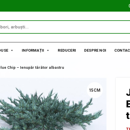
DUSE
INFORMAȚII
REDUCERI
DESPRE NOI
CONTAC
lue Chip – Ienupăr târâtor albastru
15CM
Th