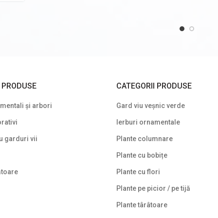
I PRODUSE
CATEGORII PRODUSE
entali și arbori
Gard viu veșnic verde
rativi
Ierburi ornamentale
u garduri vii
Plante columnare
Plante cu bobițe
ătoare
Plante cu flori
Plante pe picior / pe tijă
Plante târâtoare