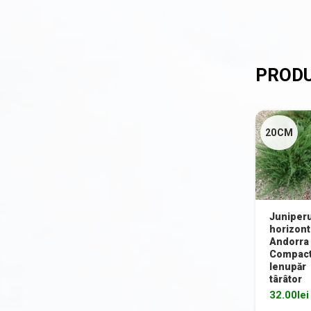
Plante pentru stâncării
Plante pitice
Plante pletoase, pendulare
Plante târâtoare
Proven Winners
20CM
Reduceri
Soiuri speciale/licențiate
Uncategorized
Juniper
horizont
Andorra
Compact
Ienupăr
târâtor
32.00
lei