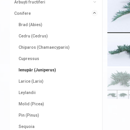
Arbuști fructiferi
Conifere
Brad (Abies)
Cedru (Cedrus)
Chiparos (Chamaecyparis)
Cupressus
Ienupăr (Juniperus)
Larice (Larix)
Leylandii
Molid (Picea)
Pin (Pinus)
Sequoia