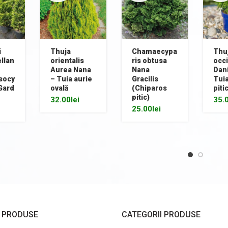
i
Thuja
Chamaecypa
Thu
llan
orientalis
ris obtusa
occi
Aurea Nana
Nana
Dan
socy
– Tuia aurie
Gracilis
Tuia
 Gard
ovală
(Chiparos
piti
pitic)
32.00
lei
35.
25.00
lei
I PRODUSE
CATEGORII PRODUSE