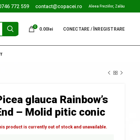
0746 772 559
contact@copacei.ro
Aleea Freziilor, Zalău
0
0.00
lei
CONECTARE / ÎNREGISTRARE
T
Picea glauca Rainbow’s
End – Molid pitic conic
is product is currently out of stock and unavailable.