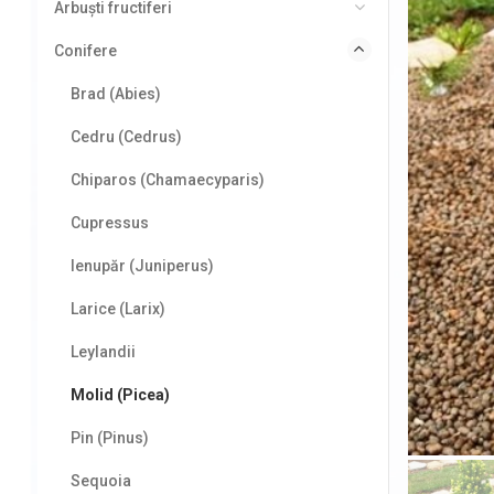
Arbuști fructiferi
Conifere
Brad (Abies)
Cedru (Cedrus)
Chiparos (Chamaecyparis)
Cupressus
Ienupăr (Juniperus)
Larice (Larix)
Leylandii
Molid (Picea)
Pin (Pinus)
Sequoia