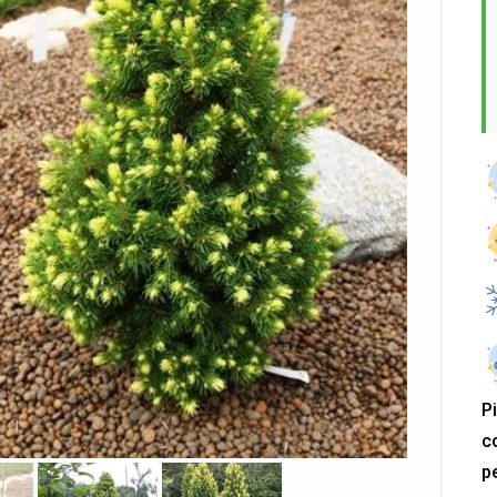
P
c
p