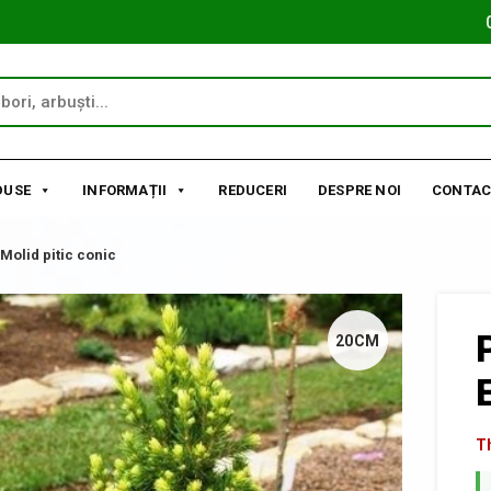
DUSE
INFORMAȚII
REDUCERI
DESPRE NOI
CONTAC
Molid pitic conic
20CM
Th