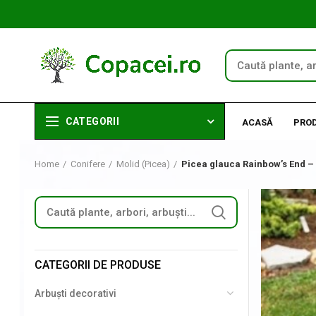
CATEGORII
ACASĂ
PRO
Home
Conifere
Molid (Picea)
Picea glauca Rainbow’s End – 
CATEGORII DE PRODUSE
Arbuști decorativi