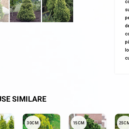
c
s
pe
de
c
pâ
l
cu
30CM
15CM
25C