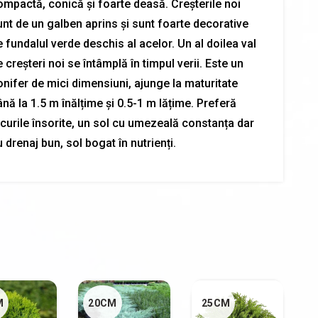
ompactă, conică și foarte deasă. Creșterile noi
unt de un galben aprins și sunt foarte decorative
 fundalul verde deschis al acelor. Un al doilea val
 creșteri noi se întâmplă în timpul verii. Este un
onifer de mici dimensiuni, ajunge la maturitate
nă la 1.5 m înălțime și 0.5-1 m lățime. Preferă
ocurile însorite, un sol cu umezeală constanța dar
 drenaj bun, sol bogat în nutrienți.
M
20CM
25CM