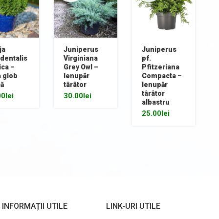
ja
Juniperus
Juniperus
dentalis
Virginiana
pf.
ica –
Grey Owl –
Pfitzeriana
 glob
Ienupăr
Compacta –
că
târâtor
Ienupăr
târâtor
00
lei
30.00
lei
albastru
25.00
lei
INFORMAȚII UTILE
LINK-URI UTILE