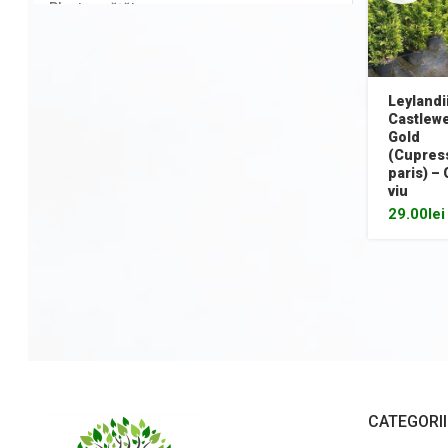
Plante agățătoare
Plante columnare
Plante cu bobițe
Leylandi
Castlewe
Plante cu flori
Gold
(Cupres
Plante cu frunze albastre/ argintii
paris) –
viu
Plante cu frunze galbene/ portocalii
29.00
lei
Plante cu frunze în două culori
Plante cu frunze roșii
Plante cu frunze verzi
Plante cu frunze vișinii/bordo
Plante pe picior / pe tijă
CATEGORI
Plante pentru garduri vii