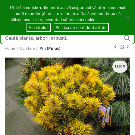
contact@copacei.ro
0746 772 559
Aleea Freziilor, Zalău
Utilizăm cookie-urile pentru a vă asigura că vă oferim cea mai
bună experiență pe site-ul nostru. Dacă veți continua să
0
utilizați acest site, acceptați să folosim cookies.
Cookie notice
CONECTARE / ÎNREGI
Am ințeles
Politica de confidentialitate
Home
Conifere
Pin (Pinus)
120CM