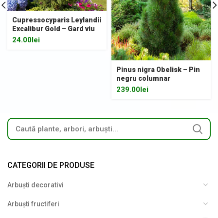
Cupressocyparis Leylandii
Excalibur Gold – Gard viu
24.00
lei
Pinus nigra Obelisk – Pin
negru columnar
239.00
lei
CATEGORII DE PRODUSE
Arbuști decorativi
Arbuști fructiferi