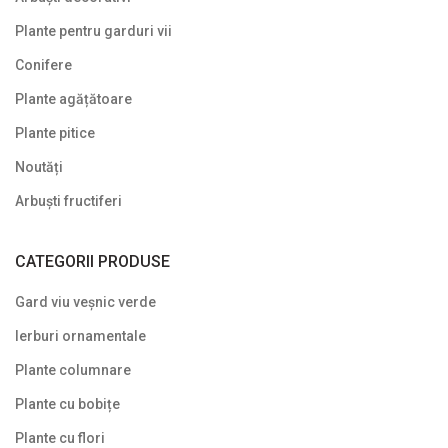
Plante pitice
Plante pentru garduri vii
Conifere
Plante pletoase, pendulare
Plante agățătoare
Plante târâtoare
Plante pitice
Proven Winners
Noutăți
Reduceri
Arbuști fructiferi
Soiuri speciale/licențiate
CATEGORII PRODUSE
Uncategorized
Gard viu veșnic verde
Ierburi ornamentale
Plante columnare
Plante cu bobițe
Plante cu flori