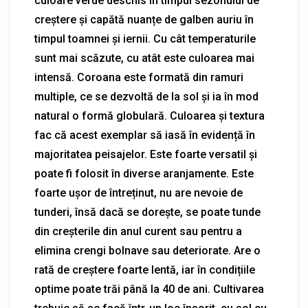
culoare verde deschis în timpul sezonului de
creștere și capătă nuanțe de galben auriu în
timpul toamnei și iernii. Cu cât temperaturile
sunt mai scăzute, cu atât este culoarea mai
intensă. Coroana este formată din ramuri
multiple, ce se dezvoltă de la sol și ia în mod
natural o formă globulară. Culoarea și textura
fac că acest exemplar să iasă în evidență în
majoritatea peisajelor. Este foarte versatil și
poate fi folosit în diverse aranjamente. Este
foarte ușor de întreținut, nu are nevoie de
tunderi, însă dacă se dorește, se poate tunde
din creșterile din anul curent sau pentru a
elimina crengi bolnave sau deteriorate. Are o
rată de creștere foarte lentă, iar în condițiile
optime poate trăi până la 40 de ani. Cultivarea