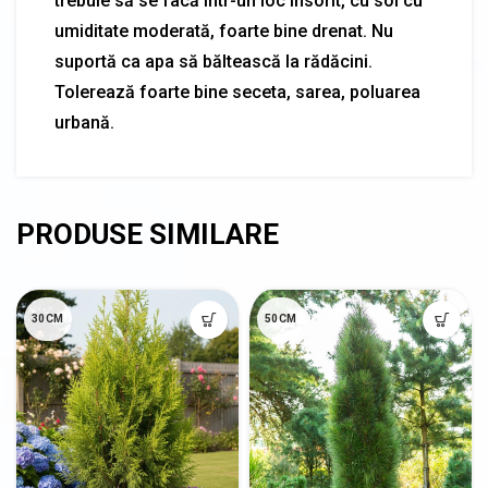
trebuie să se facă într-un loc însorit, cu sol cu
umiditate moderată, foarte bine drenat. Nu
suportă ca apa să băltească la rădăcini.
Tolerează foarte bine seceta, sarea, poluarea
urbană.
30CM
50CM