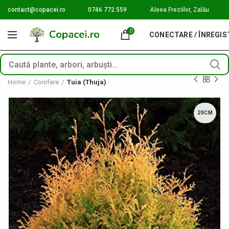
contact@copacei.ro
0746 772 559
Aleea Freziilor, Zalău
0
CONECTARE / ÎNREGI
Home
Conifere
Tuia (Thuja)
20CM