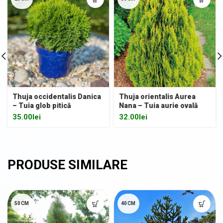
Thuja occidentalis Danica
Thuja orientalis Aurea
– Tuia glob pitică
Nana – Tuia aurie ovală
35.00
lei
32.00
lei
50CM
40CM