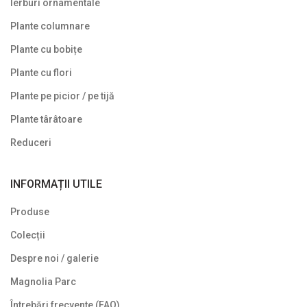
Ierburi ornamentale
Plante columnare
Plante cu bobițe
Plante cu flori
Plante pe picior / pe tijă
Plante târâtoare
Reduceri
INFORMAȚII UTILE
Produse
Colecții
Despre noi / galerie
Magnolia Parc
Întrebări frecvente (FAQ)