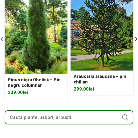
Araucaria araucana – pin
Pinus nigra Obelisk – Pin
chilian
negru columnar
299.00
lei
239.00
lei