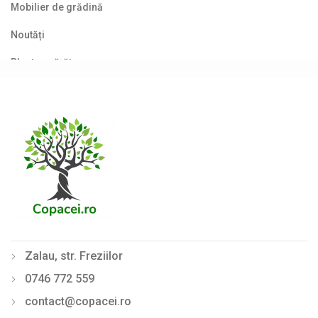
Mobilier de grădină
Noutăți
Plante agățătoare
Plante columnare
Plante cu bobițe
Plante cu flori
Plante cu frunze albastre/ argintii
Plante cu frunze galbene/ portocalii
Plante cu frunze în două culori
Zalau, str. Freziilor
Plante cu frunze roșii
0746 772 559
Plante cu frunze verzi
contact@copacei.ro
Plante cu frunze vișinii/bordo