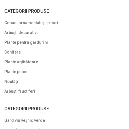
Plante pe picior / pe tijă
CATEGORII PRODUSE
Plante pentru garduri vii
Copaci ornamentali și arbori
Plante pentru stâncării
Arbuști decorativi
Plante pitice
Plante pentru garduri vii
Conifere
Plante pletoase, pendulare
Plante agățătoare
Plante târâtoare
Plante pitice
Proven Winners
Noutăți
Reduceri
Arbuști fructiferi
Soiuri speciale/licențiate
CATEGORII PRODUSE
Uncategorized
Gard viu veșnic verde